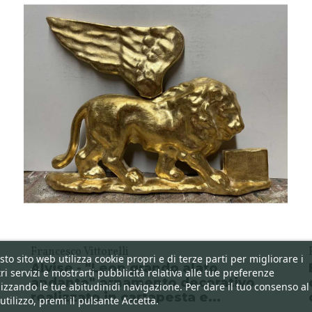
Francesco Vittorelli
to sito web utilizza cookie propri e di terze parti per migliorare i
n
Alvise - "Leon grando alato
ri servizi e mostrarti pubblicità relativa alle tue preferenze
andante" ornamento decorativo
izzando le tue abitudinidi navigazione. Per dare il tuo consenso al
realizzato in cartapesta e...
utilizzo, premi il pulsante Accetta.