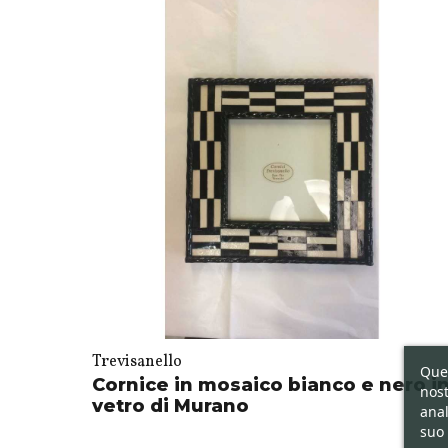
Trevisanello
Ques
Cornice in mosaico bianco e nero i
nost
vetro di Murano
anal
suo 