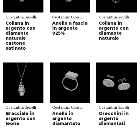
Costantini Gioielli
Costantini Gioielli
Costantini Gioielli
Collana in
Anello a fascia
Collana in
argento con
in argento
argento con
diamante
925%
diamante
naturale
naturale
castone
satinato
Costantini Gioielli
Costantini Gioielli
Costantini Gioielli
Bracciale in
Anello in
Orecchini in
argento con
argento
argento
leone
diamantato
diamantati