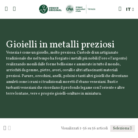
IT
Gioielli in metalli preziosi
Venezia è come un gioiello, molto preziosa. Custode di un artigianato
tradizionale che nel tempo ha forgiato i metalli più nobili (l’oro e l’argento)
realizzando monili dalle forme bellissime e ammirate in tutto il mondo,
arricchiti da gemme, pietre, avori, coralli e altri affascinanti materiali
preziosi. Parure, orecchini, anelli, polsini e tanti altri gioielli che diventano
amuleti come i crani o i tradizionali moretti d’ebano veneziani. Busti e
turbanti veneziani che ricordano il profondo legame con l’oriente e altre
terre lontane, vere e proprie gioielli-sculture in miniatura.
Visualizzati 1-56 su 56 articoli
Seleziona