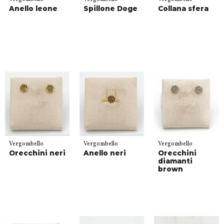
Anello leone
Spillone Doge
Collana sfera
Vergombello
Vergombello
Vergombello
Orecchini neri
Anello neri
Orecchini
diamanti
brown