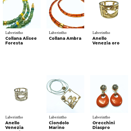
Laberintho
Laberintho
Laberintho
Collana Alisee
Collana Ambra
Anello
Foresta
Venezia oro
Laberintho
Laberintho
Laberintho
Anello
Ciondolo
Orecchini
Venezia
Marino
Diaspro