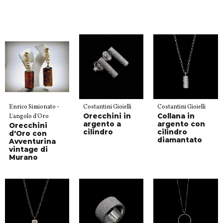
Enrico Simionato -
Costantini Gioielli
Costantini Gioielli
Orecchini in
Collana in
L'angolo d'Oro
argento a
argento con
Orecchini
cilindro
cilindro
d'Oro con
diamantato
Avventurina
vintage di
Murano