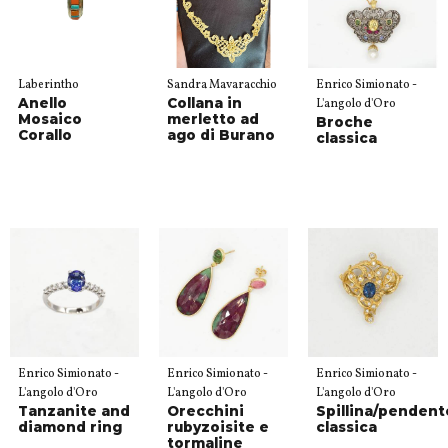
Laberintho
Sandra Mavaracchio
Enrico Simionato -
Anello
Collana in
L'angolo d'Oro
Mosaico
merletto ad
Broche
Corallo
ago di Burano
classica
Enrico Simionato -
Enrico Simionato -
Enrico Simionato -
L'angolo d'Oro
L'angolo d'Oro
L'angolo d'Oro
Tanzanite and
Orecchini
Spillina/pendent
diamond ring
rubyzoisite e
classica
tormaline