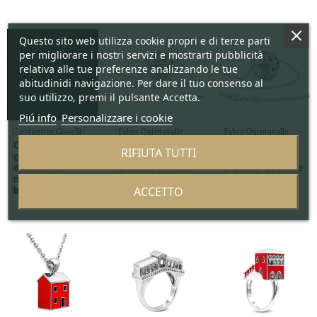
Questo sito web utilizza cookie propri e di terze parti
per migliorare i nostri servizi e mostrarti pubblicità
relativa alle tue preferenze analizzando le tue
abitudinidi navigazione. Per dare il tuo consenso al
suo utilizzo, premi il pulsante Accetta.
Piú info
Personalizzare i cookie
Costantini Gioielli
Fabio Quintavalle
Fabio Quintavalle
Collana oro
Sfera in
Sfera in
RIFIUTA TUTTI
giallo con
argento
argento
diamante
Ducale Media
Ducale Grande
naturale taglio
ACCETTO
brillante