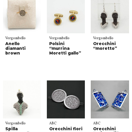
Vergombello
Vergombello
Vergombello
Anello
Polsini
Orecchini
diamanti
“murrina
“moretto”
brown
Moretti gallo”
Vergombello
ABC
ABC
Spilla
Orecchini fiori
Orecchini