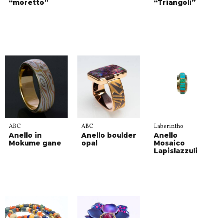
“moretto”
“Triangoli”
ABC
ABC
Laberintho
Anello in
Anello boulder
Anello
Mokume gane
opal
Mosaico
Lapislazzuli