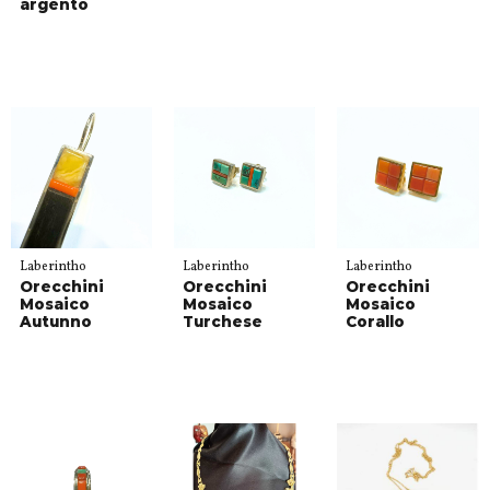
argento
Laberintho
Laberintho
Laberintho
Orecchini
Orecchini
Orecchini
Mosaico
Mosaico
Mosaico
Autunno
Turchese
Corallo