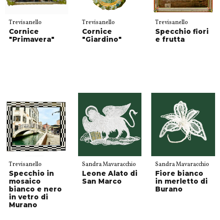
Trevisanello
Trevisanello
Trevisanello
Cornice
Cornice
Specchio fiori
"Primavera"
"Giardino"
e frutta
Trevisanello
Sandra Mavaracchio
Sandra Mavaracchio
Specchio in
Leone Alato di
Fiore bianco
mosaico
San Marco
in merletto di
bianco e nero
Burano
in vetro di
Murano