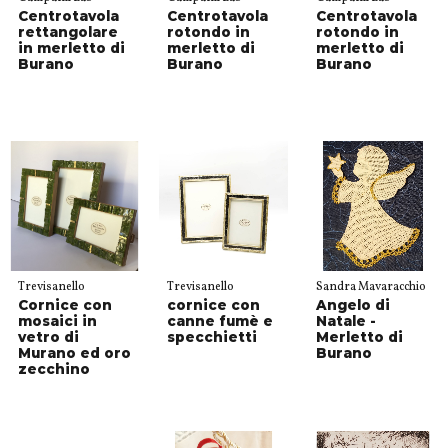
Centrotavola
Centrotavola
Centrotavola
rettangolare
rotondo in
rotondo in
in merletto di
merletto di
merletto di
Burano
Burano
Burano
Trevisanello
Trevisanello
Sandra Mavaracchio
Cornice con
cornice con
Angelo di
mosaici in
canne fumè e
Natale -
vetro di
specchietti
Merletto di
Murano ed oro
Burano
zecchino