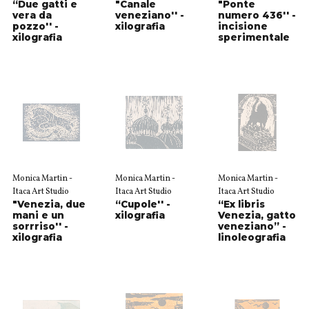
“Due gatti e
"Canale
"Ponte
vera da
veneziano'' -
numero 436'' -
pozzo'' -
xilografia
incisione
xilografia
sperimentale
Monica Martin -
Monica Martin -
Monica Martin -
Itaca Art Studio
Itaca Art Studio
Itaca Art Studio
"Venezia, due
“Cupole'' -
“Ex libris
mani e un
xilografia
Venezia, gatto
sorrriso'' -
veneziano” -
xilografia
linoleografia