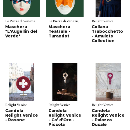
Le Pietre di Venezia
Le Pietre di Venezia
Relight Venice
Maschera
Maschera
Collana
"L'Augellin del
Teatrale -
Trabocchetto
Verde"
Turandot
- Amulets
Collection
Relight Venice
Relight Venice
Relight Venice
Candela
Candela
Candela
Relight Venice
Relight Venice
Relight Venice
- Rosone
- Ca’ d’Oro -
- Palazzo
Piccola
Ducale