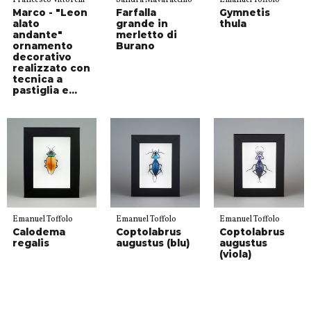
Marco - "Leon
Farfalla
Gymnetis
alato
grande in
thula
andante"
merletto di
ornamento
Burano
decorativo
realizzato con
tecnica a
pastiglia e...
Emanuel Toffolo
Emanuel Toffolo
Emanuel Toffolo
Calodema
Coptolabrus
Coptolabrus
regalis
augustus (blu)
augustus
(viola)