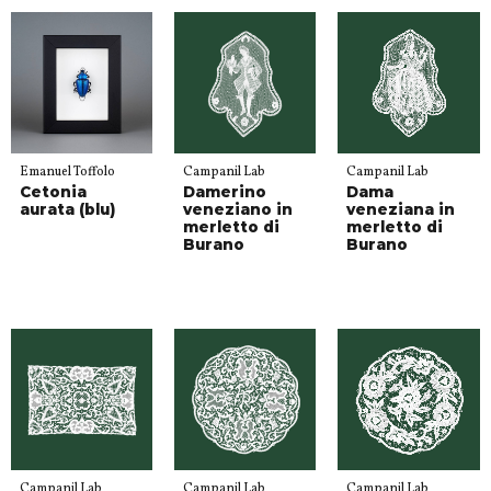
Emanuel Toffolo
Campanil Lab
Campanil Lab
Cetonia
Damerino
Dama
aurata (blu)
veneziano in
veneziana in
merletto di
merletto di
Burano
Burano
Campanil Lab
Campanil Lab
Campanil Lab