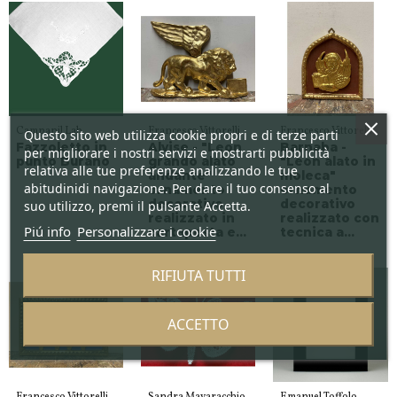
Campanil Lab
Francesco Vittorelli
Francesco Vittorelli
Questo sito web utilizza cookie propri e di terze parti
Fazzoletto in
Alvise - "Leon
Barnaba -
per migliorare i nostri servizi e mostrarti pubblicità
punto Burano
grando alato
"Leon alato in
relativa alle tue preferenze analizzando le tue
andante"
moleca"
abitudinidi navigazione. Per dare il tuo consenso al
ornamento
ornamento
decorativo
decorativo
suo utilizzo, premi il pulsante Accetta.
realizzato in
realizzato con
Piú info
Personalizzare i cookie
cartapesta e...
tecnica a...
RIFIUTA TUTTI
ACCETTO
Francesco Vittorelli
Sandra Mavaracchio
Emanuel Toffolo