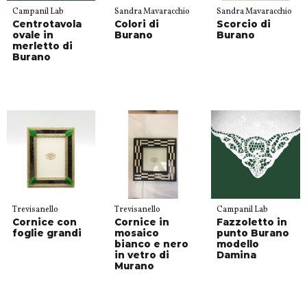
Campanil Lab
Sandra Mavaracchio
Sandra Mavaracchio
Centrotavola
Colori di
Scorcio di
ovale in
Burano
Burano
merletto di
Burano
Trevisanello
Trevisanello
Campanil Lab
Cornice con
Cornice in
Fazzoletto in
foglie grandi
mosaico
punto Burano
bianco e nero
modello
in vetro di
Damina
Murano