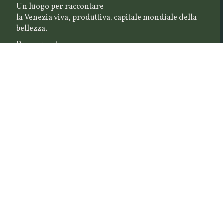
Un luogo per raccontare
la Venezia viva, produttiva, capitale mondiale della
bellezza.
Rassegna stampa
Utility
Contattaci
Cookie Policy
Privacy Policy
Seguici su