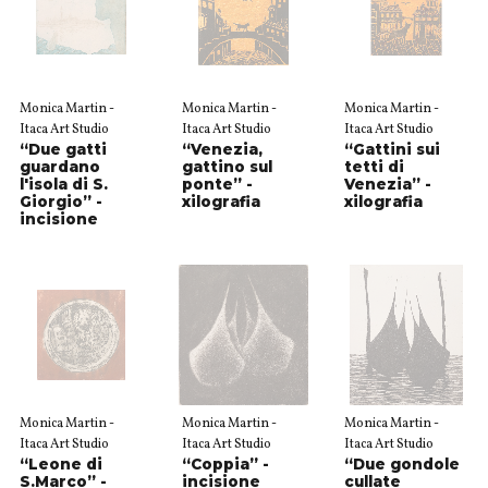
Monica Martin -
Monica Martin -
Monica Martin -
Itaca Art Studio
Itaca Art Studio
Itaca Art Studio
“Due gatti
“Venezia,
“Gattini sui
guardano
gattino sul
tetti di
l'isola di S.
ponte” -
Venezia” -
Giorgio” -
xilografia
xilografia
incisione
Monica Martin -
Monica Martin -
Monica Martin -
Itaca Art Studio
Itaca Art Studio
Itaca Art Studio
“Leone di
“Coppia” -
“Due gondole
S.Marco” -
incisione
cullate