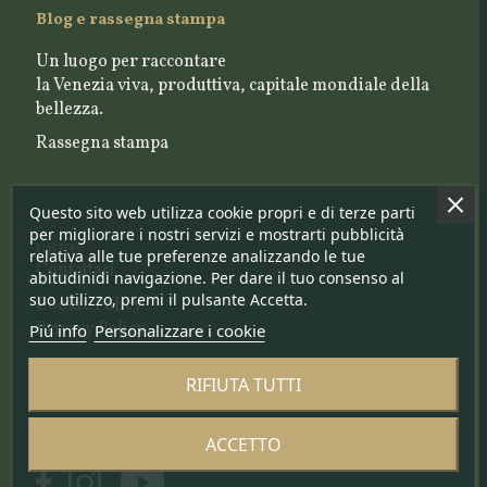
Blog e rassegna stampa
Un luogo per raccontare
la Venezia viva, produttiva, capitale mondiale della
bellezza.
Rassegna stampa
Questo sito web utilizza cookie propri e di terze parti
per migliorare i nostri servizi e mostrarti pubblicità
Utility
relativa alle tue preferenze analizzando le tue
Contattaci
abitudinidi navigazione. Per dare il tuo consenso al
suo utilizzo, premi il pulsante Accetta.
Cookie Policy
Privacy Policy
Piú info
Personalizzare i cookie
RIFIUTA TUTTI
Seguici su
ACCETTO