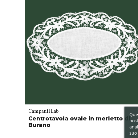
Campanil Lab
Ques
Centrotavola ovale in merletto di
nost
Burano
anal
suo 