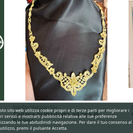
Sandra Mavaracchio
to sito web utilizza cookie propri e di terze parti per migliorare i
Collana in merletto ad ago di
ri servizi e mostrarti pubblicità relativa alle tue preferenze
Burano
izzando le tue abitudinidi navigazione. Per dare il tuo consenso al
utilizzo, premi il pulsante Accetta.