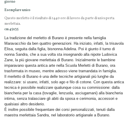
giorno
Esemplare unico
Questo merletto è il risultato di 1440 ore di lavoro da parte di un'esperta
merlettaia.
cm 45x35
La tradizione del merletto di Burano è presente nella famiglia
Maravacchio da ben quattro generazioni. Ha iniziato, infatti, la trisavola
Elisa, seguita dalla figlia, bisnonna Adelina. Poi è giunto il turno di
nonna Sandra, che a sua volta sta insegnando alla nipote Ludovica
Zane, la più giovane merlettaia di Burano.
Inizialmente le bambine
imparavano questa antica arte nella Scuola Merletti di Burano, ora
trasformata in museo, mentre adesso viene tramandata in famiglia.
Il merletto di Burano è una delle tecniche artigianali più lunghe da
realizzare: si usano, infatti, solo ago e filo di cotone. Con questa antica
tecnica è possibile realizzare qualunque cosa su commissione: dalla
biancheria per la casa (tovaglie, lenzuola, asciugamani) alla biancheria
intima, senza tralasciare gli abiti da sposa e cerimonia, accessori e
qualsiasi altro desiderio.
È inoltre possibile frequentare dei corsi personalizzati, tenuti dalla
maestra merlettaia Sandra, nel laboratorio artigianale a Burano.