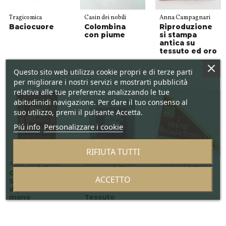
Tragicomica
Casin dei nobili
Anna Campagnari
Baciocuore
Colombina
Riproduzione
con piume
si stampa
antica su
tessuto ed oro
Questo sito web utilizza cookie propri e di terze parti
per migliorare i nostri servizi e mostrarti pubblicità
relativa alle tue preferenze analizzando le tue
abitudinidi navigazione. Per dare il tuo consenso al
suo utilizzo, premi il pulsante Accetta.
Piú info
Personalizzare i cookie
RIFIUTA TUTTI
Anna Campagnari
Anna Campagnari
Anna Campagnari
Gonfalone di
Stendardo
Bandiera
ACCETTO
San Marco
con Leone di
dipinto a
San Marco -
mano
Tessuto