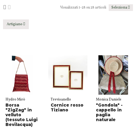
Visualizzati 1-28 su 28 articoli
Seleziona
Artigiano
Hydro Mirò
Trevisanello
Monica Daniele
Borsa
Cornice rosso
"Gondola" -
"ZigZag" in
Tiziano
cappello in
velluto
paglia
(tessuto Luigi
naturale
Bevilacqua)