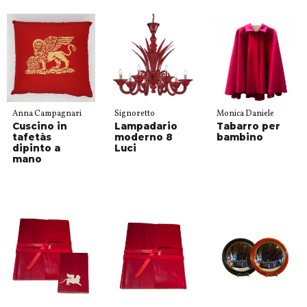
Anna Campagnari
Signoretto
Monica Daniele
Cuscino in
Lampadario
Tabarro per
tafetàs
moderno 8
bambino
dipinto a
Luci
mano