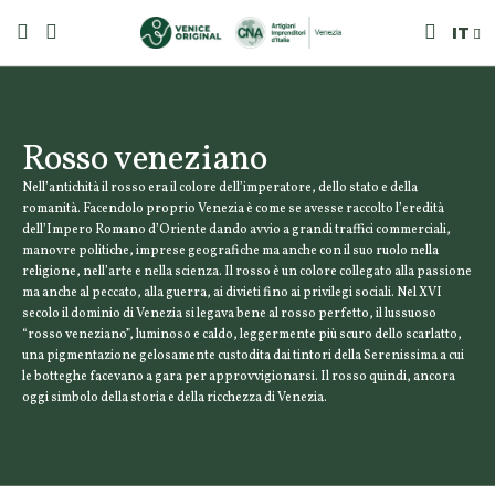
IT
Rosso veneziano
Nell’antichità il rosso era il colore dell’imperatore, dello stato e della
romanità. Facendolo proprio Venezia è come se avesse raccolto l’eredità
dell’Impero Romano d’Oriente dando avvio a grandi traffici commerciali,
manovre politiche, imprese geografiche ma anche con il suo ruolo nella
religione, nell’arte e nella scienza. Il rosso è un colore collegato alla passione
ma anche al peccato, alla guerra, ai divieti fino ai privilegi sociali. Nel XVI
secolo il dominio di Venezia si legava bene al rosso perfetto, il lussuoso
“rosso veneziano”, luminoso e caldo, leggermente più scuro dello scarlatto,
una pigmentazione gelosamente custodita dai tintori della Serenissima a cui
le botteghe facevano a gara per approvvigionarsi. Il rosso quindi, ancora
oggi simbolo della storia e della ricchezza di Venezia.