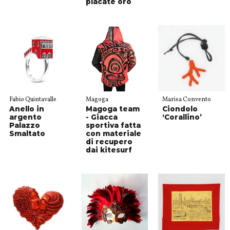
placate oro
Fabio Quintavalle
Magoga
Marisa Convento
Anello in
Magoga team
Ciondolo
argento
- Giacca
‘Corallino’
Palazzo
sportiva fatta
Smaltato
con materiale
di recupero
dai kitesurf