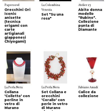
Paperoowl
La Colombina
Atelier 23
Orecchini Ori
Abito donna
Venezia
Iconic
modello
Set "Su una
anisette
"Rubino".
rosa"
(tecnica
Collezione
origami con
punta di
carte
Diamante
artigianali
giapponesi
Chiyogami)
La Perla Nera
La Perla Nera
Fabiano Amadi
Collana
Set Collana e
Calice da
'Colletto' con
orecchini
collezione
perline in
'Corallo' con
vetro di
perle in vetro
Murano
di Murano