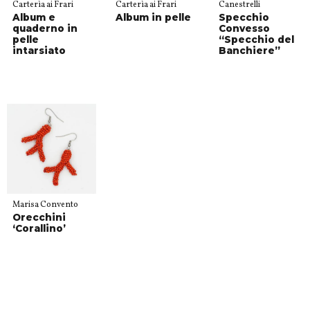
Carterìa ai Frari
Carterìa ai Frari
Canestrelli
Album e
Album in pelle
Specchio
quaderno in
Convesso
pelle
“Specchio del
intarsiato
Banchiere”
Marisa Convento
Orecchini
‘Corallino’