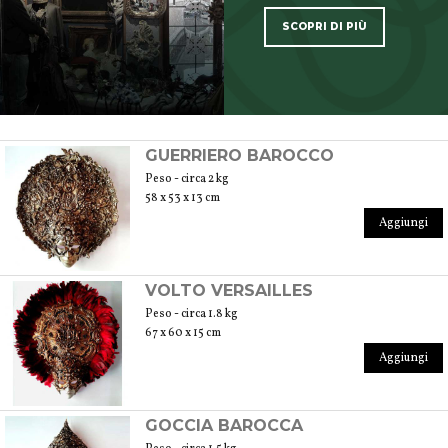
SCOPRI DI PIÙ
SCOPRI TUTTI I PRODOTTI DELL’ARTIGIANO
GUERRIERO BAROCCO
Peso - circa 2 kg
58 x 53 x 13 cm
Aggiungi
VOLTO VERSAILLES
Peso - circa 1.8 kg
67 x 60 x 15 cm
Aggiungi
GOCCIA BAROCCA