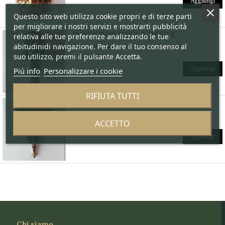
Aggiungi
Questo sito web utilizza cookie propri e di terze parti
per migliorare i nostri servizi e mostrarti pubblicità
DOTTORE DELLA PESTE
relativa alle tue preferenze analizzando le tue
abitudinidi navigazione. Per dare il tuo consenso al
Peso - circa 1 kg
suo utilizzo, premi il pulsante Accetta.
23 x 16 x 26 cm
Aggiungi
Piú info
Personalizzare i cookie
RIFIUTA TUTTI
TRAGICOMICA CON MANICO
Peso - circa 0.80 kg
ACCETTO
50 x 36 x 7 cm
Aggiungi
Chi siamo