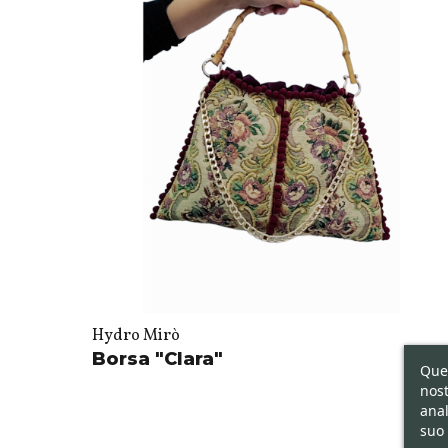
Hydro Mirò
Borsa "Clara"
Ques
nost
anal
suo 