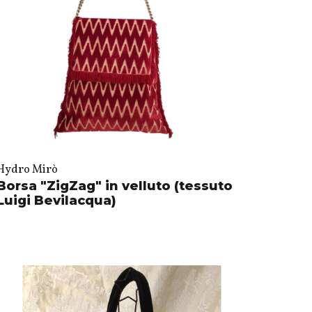
Hydro Mirò
Borsa "ZigZag" in velluto (tessuto
Luigi Bevilacqua)