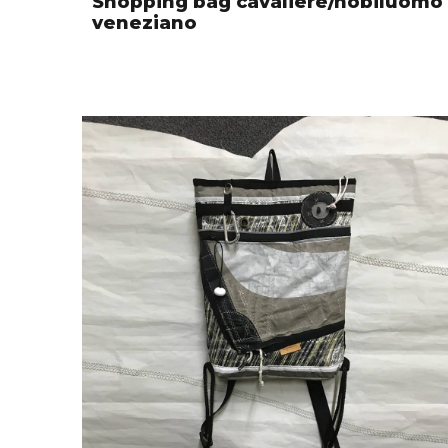
Shopping bag cavaliere/nobiluomo
veneziano