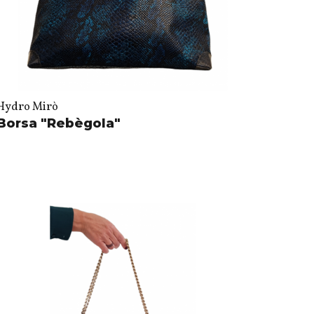
Hydro Mirò
Borsa "Rebègola"