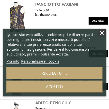
PANCIOTTO FAGIANI
Peso - 450
lunghezza 71 cm.
Aggiungi
Questo sito web utilizza cookie propri e di terze parti
FELPA "VENICE"
per migliorare i nostri servizi e mostrarti pubblicità
Peso - 400
relativa alle tue preferenze analizzando le tue
lunghezza 56 cm Disponibile nelle taglie 40 e 42
abitudinidi navigazione. Per dare il tuo consenso al
suo utilizzo, premi il pulsante Accetta.
Aggiungi
Piú info
Personalizzare i cookie
CAMICIA ETNOCHIC
RIFIUTA TUTTI
Peso - 1.200
lunghezza 89 cm. Taglia 42 - Pezzo unico
ACCETTO
Aggiungi
ABITO ETNOCHIC
Peso - 1.200