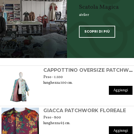
Scatola Magica
atelier
SCOPRI DI PIÙ
SCOPRI TUTTI I PRODOTTI DELL’ARTIGIANO
CAPPOTTINO OVERSIZE PATCHWORK FLOREALE
Peso - 1.100
lunghezza 100 cm.
Aggiungi
GIACCA PATCHWORK FLOREALE
Peso - 800
lunghezza 65 cm.
Aggiungi