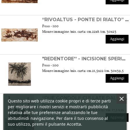
“RIVOALTUS - PONTE DI RIALTO” - INCISIONE SPERIMENTALE
Peso - 100
Misure immagine /mis. carta: cm.22x8 /cm. 30x23
Aggiungi
"REDENTORE'' - INCISIONE SPERIMENTALE
Peso - 100
Misure immagine /mis. carta: cm.21,5x22 /cm. 30x39,5
Aggiungi
“DUE GONDOLE CULLATE DALL'ACQUA” - INCISIONE
Questo sito web utilizza cookie propri e di terze parti
Peso - 100
per migliorare i nostri servizi e mostrarti pubblicità
Misure immagine /mis. carta: cm. 9,5 x 12 / cm. 17,5 x 25
relativa alle tue preferenze analizzando le tue
Aggiungi
abitudinidi navigazione. Per dare il tuo consenso al
suo utilizzo, premi il pulsante Accetta.