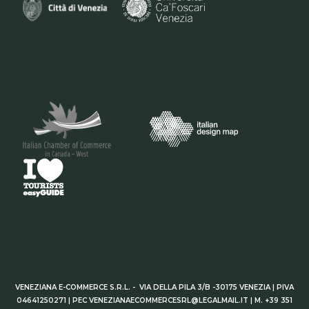
VENEZIANA E-COMMERCE S.R.L. - VIA DELLA PILA 3/B -30175 VENEZIA | PIVA
04641250271 | PEC VENEZIANAECOMMERCESRL@LEGALMAIL.IT | M. +39 351