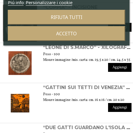
Piú info
Personalizzare i cookie
“COPPIA” - INCISIONE
Peso - 100
RIFIUTA TUTTI
Misure immagine /mis. carta: cm. 7 x 7,5 / cm. 17,5 x 25
Aggiungi
ACCETTO
“LEONE DI S.MARCO” - XILOGRAFIA
Peso - 100
Misure immagine /mis. carta: cm. 19,5 x 20 / cm. 24,5 x 35
Aggiungi
“GATTINI SUI TETTI DI VENEZIA” - XILOGRAFIA
Peso - 100
Misure immagine /mis. carta: cm. 16 x 16 / cm. 20 x 20
Aggiungi
“DUE GATTI GUARDANO L'ISOLA DI S. GIORGIO” - INCISIONE