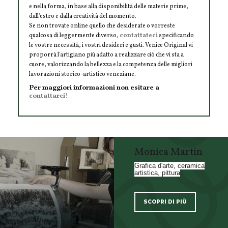
e nella forma, in base alla disponibilità delle materie prime,
dall'estro e dalla creatività del momento.
Se non trovate online quello che desiderate o vorreste
qualcosa di leggermente diverso,
contattateci
specificando
le vostre necessità, i vostri desideri e gusti. Venice Original vi
proporrà l'artigiano più adatto a realizzare ciò che vi sta a
cuore, valorizzando la bellezza e la competenza delle migliori
lavorazioni storico-artistico veneziane.
Per maggiori informazioni non esitare a
contattarci!
Monica Martin
Grafica d'arte, ceramica
artistica, pittura
SCOPRI DI PIÙ