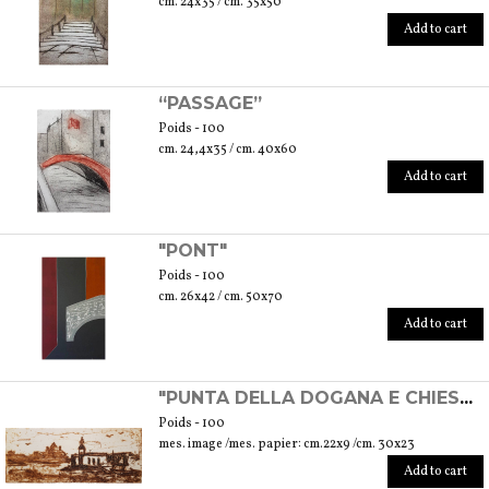
cm. 24x35 / cm. 35x50
Add to cart
“PASSAGE”
Poids - 100
cm. 24,4x35 / cm. 40x60
Add to cart
"PONT"
Poids - 100
cm. 26x42 / cm. 50x70
Add to cart
"PUNTA DELLA DOGANA E CHIESA DEL REDENTORE" - GRAVURE EXPÉRIMENTALE
Poids - 100
mes. image /mes. papier: cm.22x9 /cm. 30x23
Add to cart