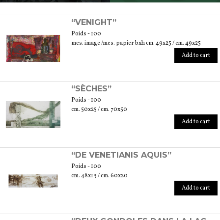
SCOPRI TUTTI I PRODOTTI DELL’ARTIGIANO
“VENIGHT”
Poids - 100
mes. image /mes. papier bxh cm. 49x25 / cm. 49x25
Add to cart
“SÈCHES”
Poids - 100
cm. 50x25 / cm. 70x50
Add to cart
“DE VENETIANIS AQUIS”
Poids - 100
cm. 48x13 / cm. 60x20
Add to cart