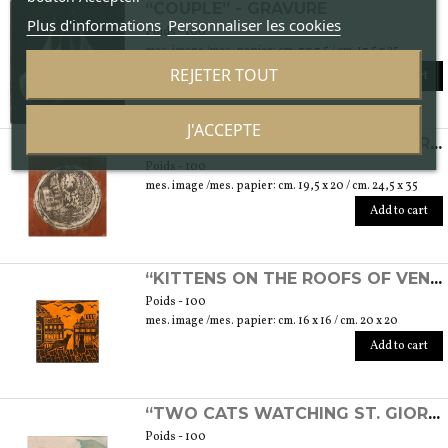
“COUPLE” - GRAVURE
Plus d'informations
Personnaliser les cookies
Poids - 100
mes. image /mes. papier: cm. 7 x 7,5 / cm. 17,5 x 25
REJETER TOUT
Add to cart
J'ACCEPTE
“LION DE SAINT-MARC” - XYLOGRAPHIE
Poids - 100
mes. image /mes. papier: cm. 19,5 x 20 / cm. 24,5 x 35
Add to cart
“KITTENS ON THE ROOFS OF VENICE” - XYLOGRAPHIE
Poids - 100
mes. image /mes. papier: cm. 16 x 16 / cm. 20 x 20
Add to cart
“TWO CATS WATCHING ST. GIORGIO'S ISLAND” - GRAVURE
Poids - 100