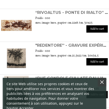
“RIVOALTUS - PONTE DI RIALTO” - GRAVURE EXPÉRIMENTALE
Poids - 100
mes. image /mes. papier: cm.22x8 /cm. 30x23
Add to cart
"REDENTORE'' - GRAVURE EXPÉRIMENTALE
Poids - 100
mes. image /mes. papier: cm.21,5x22 /cm. 30x39,5
Add to cart
“DUE GONDOLE CULLATE DALL'ACQUA” - GRAVURE
Ce site Web utilise ses propres cookies et ceux de
Poids - 100
tiers pour améliorer nos services et vous montrer des
mes. image /mes. papier: cm. 9,5 x 12 / cm. 17,5 x 25
publicités liées à vos préférences en analysant vos
Add to cart
habitudes de navigation. Pour donner votre
consentement à son utilisation, appuyez sur le
bouton Accepter.