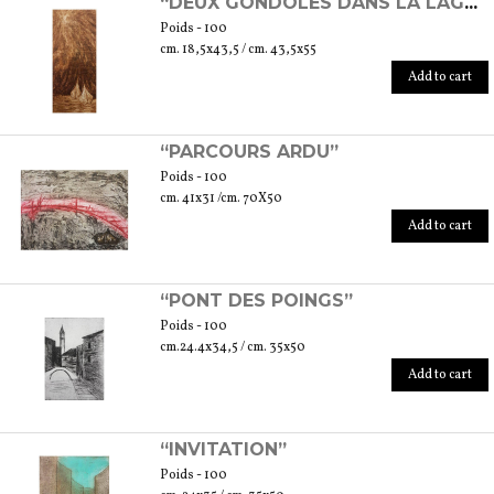
“DEUX GONDOLES DANS LA LAGUNE”
Poids - 100
cm. 18,5x43,5 / cm. 43,5x55
Add to cart
“PARCOURS ARDU”
Poids - 100
cm. 41x31 /cm. 70X50
Add to cart
“PONT DES POINGS”
Poids - 100
cm.24.4x34,5 / cm. 35x50
Add to cart
“INVITATION”
Poids - 100