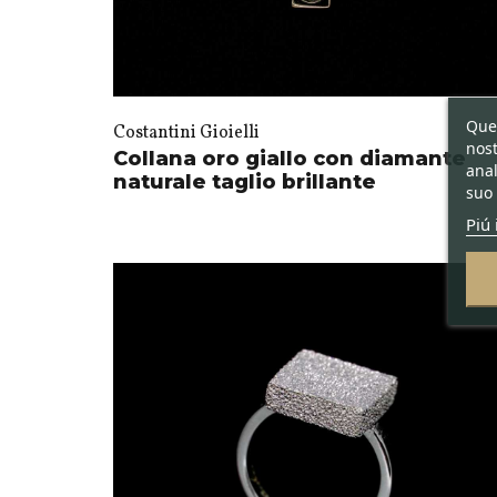
Ques
Costantini Gioielli
nost
Collana oro giallo con diamante
anal
naturale taglio brillante
suo 
Piú 