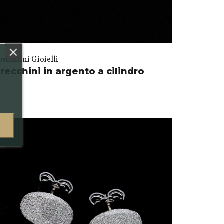
stantini Gioielli
recchini in argento a cilindro