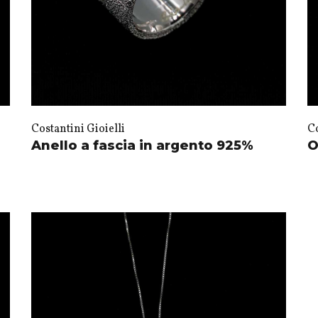
Costantini Gioielli
Co
Anello a fascia in argento 925%
O