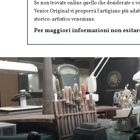
Se non trovate online quello che desiderate o 
Venice Original vi proporrà l'artigiano più adatt
storico-artistico veneziane.
Per maggiori informazioni non esitar