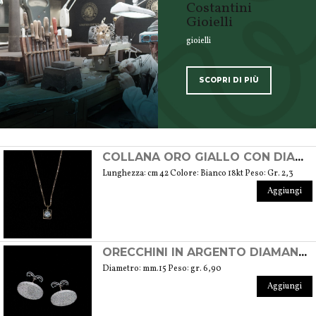
Costantini
Gioielli
gioielli
SCOPRI DI PIÙ
SCOPRI TUTTI I PRODOTTI DELL’ARTIGIANO
COLLANA ORO GIALLO CON DIAMANTE NATURALE TAGLIO BRILLANTE
Lunghezza: cm 42 Colore: Bianco 18kt Peso: Gr. 2,3
Aggiungi
ORECCHINI IN ARGENTO DIAMANTATI
Diametro: mm.15 Peso: gr. 6,90
Aggiungi