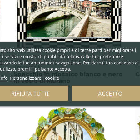
to sito web utilizza cookie propri e di terze parti per migliorare i
ri servizi e mostrarti pubblicità relativa alle tue preferenze
izzando le tue abitudinidi navigazione. Per dare il tuo consenso al
Trevisanello
T
utilizzo, premi il pulsante Accetta.
Specchio in mosaico bianco e nero
C
info
Personalizzare i cookie
in vetro di Murano
RIFIUTA TUTTI
ACCETTO