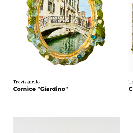
Trevisanello
T
Cornice "Giardino"
C