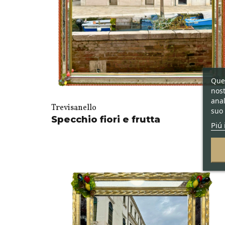
Ques
nost
anal
Trevisanello
suo 
Specchio fiori e frutta
Piú 