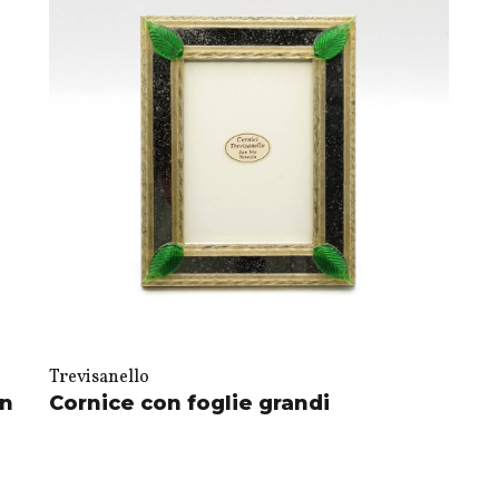
Trevisanello
in
Cornice con foglie grandi