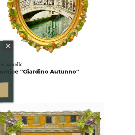
revisanello
ornice "Giardino Autunno"