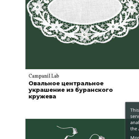
Campanil Lab
Овальное центральное
украшение из буранского
кружева
This
serv
anal
the 
Mor