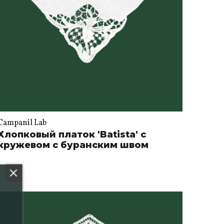
Campanil Lab
Хлопковый платок 'Batista' с
кружевом с буранским швом