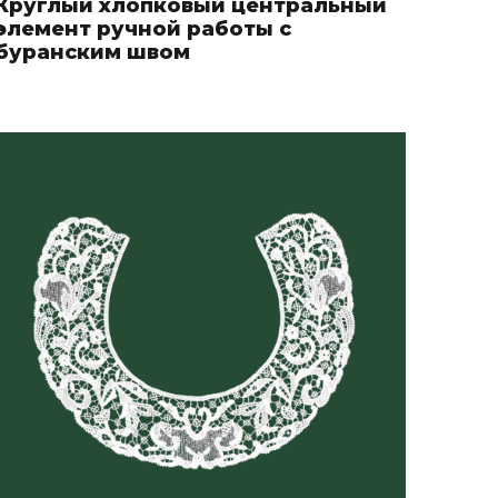
Круглый хлопковый центральный
элемент ручной работы с
буранским швом