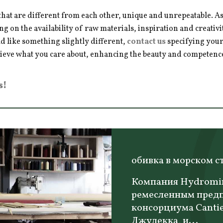
hat are different from each other, unique and unrepeatable. As a
ng on the availability of raw materials, inspiration and creativ
d like something slightly different,
contact us
specifying your
hieve what you care about, enhancing the beauty and competence 
s!
обивка в морском с
Компания Hydromir
ремесленным предп
консорциума Cantier
Джудекка, и...