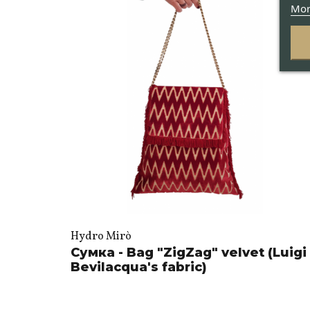
Mor
Hydro Mirò
Сумка - Bag "ZigZag" velvet (Luigi
Bevilacqua's fabric)