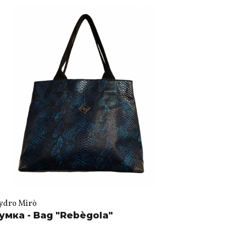
ydro Mirò
умка - Bag "Rebègola"