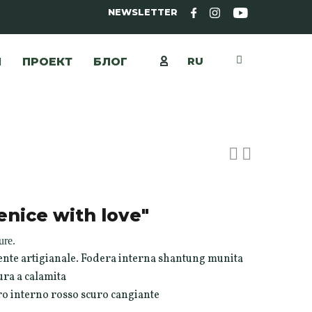
NEWSLETTER
RU
Ы
ПРОЕКТ
БЛОГ
nice with love"
ure.
ente artigianale. Fodera interna shantung munita
ura a calamita
ero interno rosso scuro cangiante