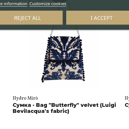
e information
Customize cookies
REJECT ALL
I ACCEPT
Hydro Mirò
H
Сумка - Bag "Butterfly" velvet (Luigi
С
Bevilacqua's fabric)