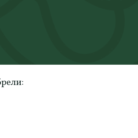
брели: