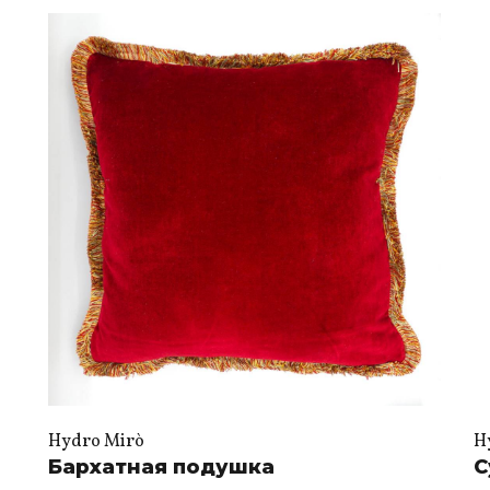
Hydro Mirò
H
Бархатная подушка
С