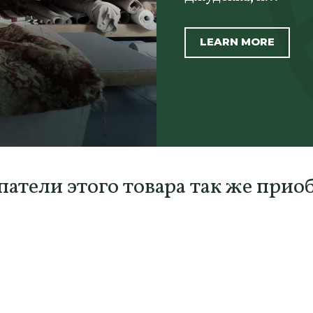
LEARN MORE
атели этого товара так же прио