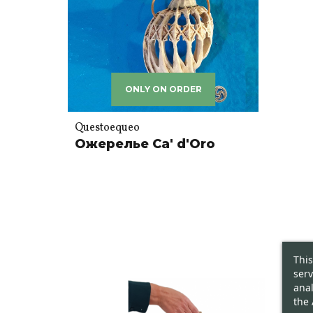
ONLY ON ORDER
Questoequeo
Ожерелье Ca' d'Oro
This
serv
anal
the 