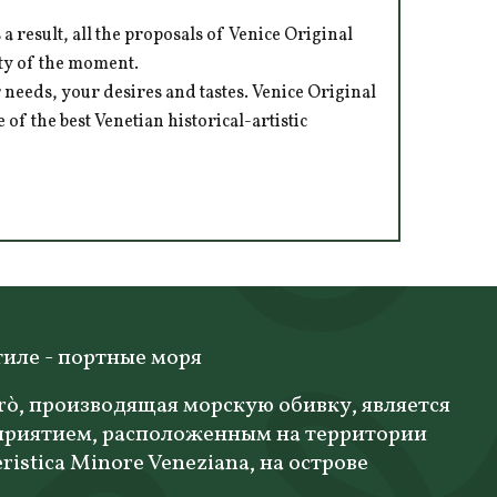
 result, all the proposals of Venice Original
ity of the moment.
 needs, your desires and tastes. Venice Original
of the best Venetian historical-artistic
тиле - портные моря
ò, производящая морскую обивку, является
риятием, расположенным на территории
istica Minore Veneziana, на острове