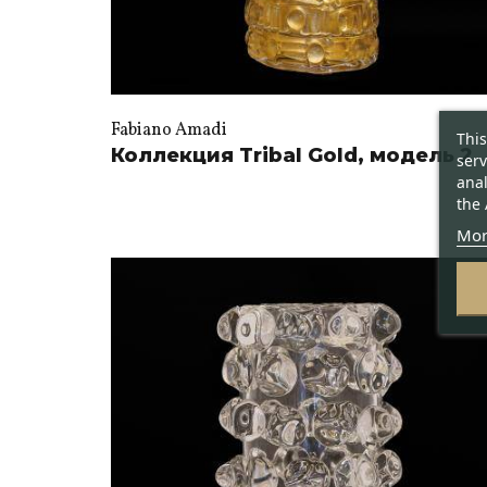
Fabiano Amadi
This
Коллекция Tribal Gold, модель 2
serv
anal
the 
Mor