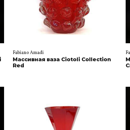
Fabiano Amadi
F
i
Массивная ваза Ciotoli Collection
М
Red
C