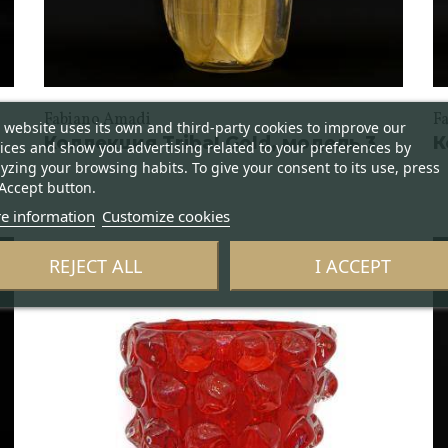
Fabiano Amadi
F
 website uses its own and third-party cookies to improve our
Коллекция Tribal Gold, модель 3
К
ices and show you advertising related to your preferences by
yzing your browsing habits. To give your consent to its use, press
Accept button.
e information
Customize cookies
REJECT ALL
I ACCEPT