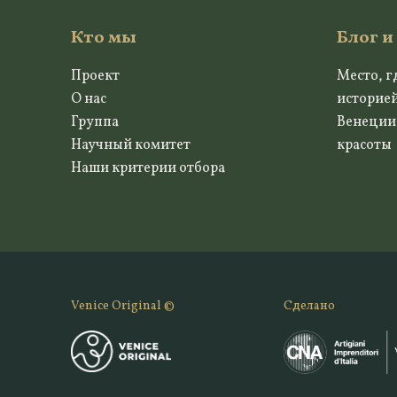
Кто мы
Блог и
Проект
Место, г
О нас
историе
Группа
Венеции
Научный комитет
красоты
Наши критерии отбора
Venice Original ©
Сделано