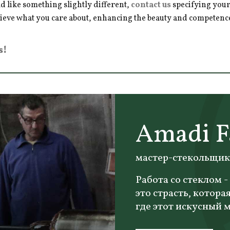
d like something slightly different,
contact us
specifying your
hieve what you care about, enhancing the beauty and competence 
s!
Amadi F
мастер-стекольщик
Работа со стеклом -
это страсть, котора
где этот искусный м