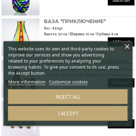
Add to cart
ВАЗА "ПРИКЛЮЧЕНИЕ"
Вес - 850gr
Высота: 30 см / Ширина: 16 см / Глубина: 8 см
Add to cart
This website uses its own and third-party cookies to
improve our services and show you advertising
related to your preferences by analyzing your
НАБОР СТАКАНОВ И КУВШИНОВ "REDENTORE"
browsing habits. To give your consent to its use, press
Вес - Bicchiere singolo: 130gr / Caraffa: 620gr / Peso totale: 1370gr
the Accept button.
Стаканы - Высота: 9 см / Ширина: 9 см / Глубина: 9 см Кувшин - Высота: 25 см / Ширина: 15 см / Глубина: 15 см
More information
Customize cookies
Add to cart
REJECT ALL
СЕРВИЗ ДЛЯ БОКАЛОВ И ГРАФИНОВ "MIRAGGIO
Вес - Bicchiere singolo: 180gr / Caraffa: 740gr / Peso totale: 1820gr
I ACCEPT
Стаканы - Высота: 12 см / Ширина: 9 см / Глубина: 9 см Кувшин - Высота: 23 см / Ширина: 10 см / Глубина: 10 см
Add to cart