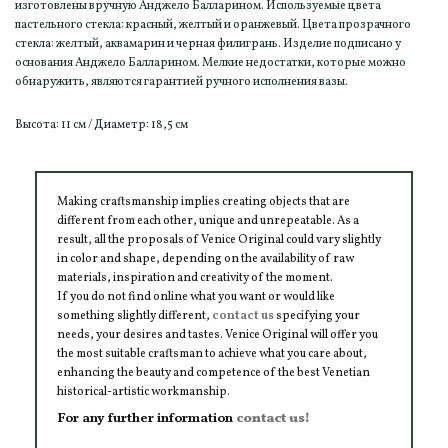
изготовлены вручную Анджело Балларином. Используемые цвета
пастельного стекла: красный, желтый и оранжевый. Цвета прозрачного
стекла: желтый, аквамарин и черная филигрань. Изделие подписано у
основания Анджело Балларином. Мелкие недостатки, которые можно
обнаружить, являются гарантией ручного исполнения вазы.
Высота: 11 см / Диаметр: 18,5 см
Making craftsmanship implies creating objects that are
different from each other, unique and unrepeatable. As a
result, all the proposals of Venice Original could vary slightly
in color and shape, depending on the availability of raw
materials, inspiration and creativity of the moment.
If you do not find online what you want or would like
something slightly different,
contact us
specifying your
needs, your desires and tastes. Venice Original will offer you
the most suitable craftsman to achieve what you care about,
enhancing the beauty and competence of the best Venetian
historical-artistic workmanship.
For any further information
contact us!