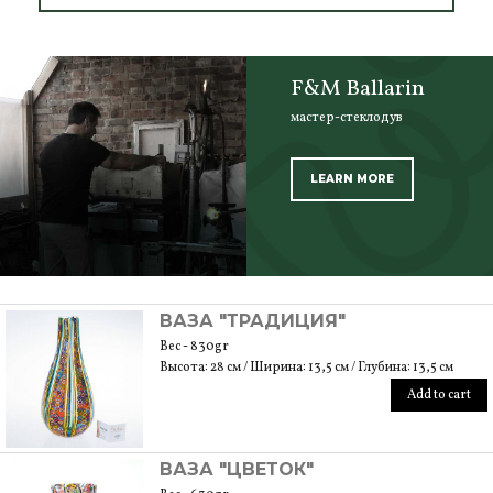
F&M Ballarin
мастер-стеклодув
LEARN MORE
SCOPRI TUTTI I PRODOTTI DELL’ARTIGIANO
ВАЗА "ТРАДИЦИЯ"
Вес - 830gr
Высота: 28 см / Ширина: 13,5 см / Глубина: 13,5 см
Add to cart
ВАЗА "ЦВЕТОК"