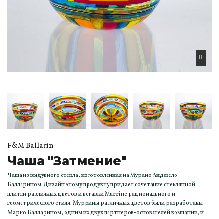
F&M Ballarin
Чаша "Затмение"
Чаша из выдувного стекла, изготовленная на Мурано Анджело
Балларином. Дизайн этому продукту придает сочетание стеклянной
плитки различных цветов и вставки Murrine рационального и
геометрического стиля. Муррины различных цветов были разработаны
Марио Балларином, одним из двух партнеров-основателей компании, и