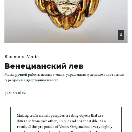
Bluemoon Venice
Венецианский лев
Маска ручной работы из папье-маше, украшенная сусальным золотом или
серебром и выдержанная в воске
32 x 18 x 16 cм
Making craftsmanship implies creating objects that are
different from each other, unique and unrepeatable. As a
result, all the proposals of Venice Original could vary slightly