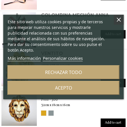
COLOMBINA MECHÓN ANNA
Este sitio web utiliza cookies propias y de terceros
Peso - 60
para mejorar nuestros servicios y mostrarle
40cm x 17 cm x 11cm
publicidad relacionada con sus preferencias
Add to cart
mediante el análisis de sus hábitos de navegación.
Para dar su consentimiento sobre su uso pulse el
botón Acepto.
VENTITO
Más información
Personalizar cookies
Peso - 400
47cm x38cm x 14cm
RECHAZAR TODO
Add to cart
ACEPTO
LEÓN VENECIANO
Peso - 300
32cm x 18cm x 16cm
Add to cart