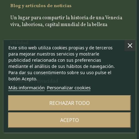
Blog y artículos de noticias
Un lugar para compartir la historia de una Venecia
viva, laboriosa, capital mundial de la belleza
Utilidad
Este sitio web utiliza cookies propias y de terceros
para mejorar nuestros servicios y mostrarle
Contáctenos
publicidad relacionada con sus preferencias
Portal artesanos
mediante el análisis de sus hábitos de navegación.
Para dar su consentimiento sobre su uso pulse el
Política de Cookies
botón Acepto.
Política de Privacidad
Más información
Personalizar cookies
Normativa Newsletter
RECHAZAR TODO
Síguenos en
ACEPTO