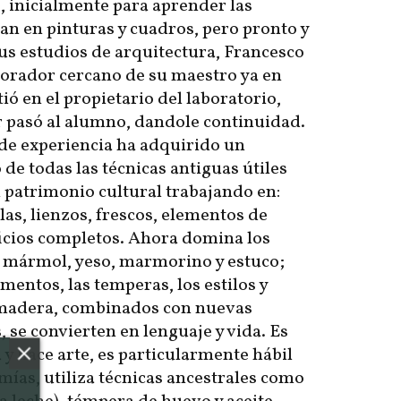
, inicialmente para aprender las
ían en pinturas y cuadros, pero pronto y
s estudios de arquitectura, Francesco
borador cercano de su maestro ya en
tió en el propietario del laboratorio,
 pasó al alumno, dandole continuidad.
 de experiencia ha adquirido un
e todas las técnicas antiguas útiles
l patrimonio cultural trabajando en:
las, lienzos, frescos, elementos de
ficios completos. Ahora domina los
 mármol, yeso, marmorino y estuco;
gmentos, las temperas, los estilos y
 madera, combinados con nuevas
 se convierten en lenguaje y vida. Es
 y hace arte, es particularmente hábil
mías, utiliza técnicas ancestrales como