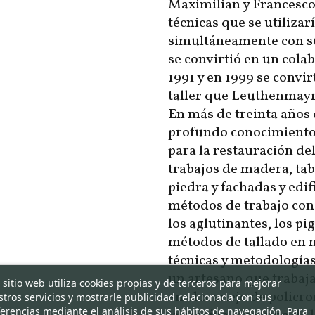
Maximilian y Francesco
técnicas que se utilizar
simultáneamente con su
se convirtió en un cola
1991 y en 1999 se convir
taller que Leuthenmayr
En más de treinta años
profundo conocimiento d
para la restauración de
trabajos de madera, tab
piedra y fachadas y edi
métodos de trabajo con
los aglutinantes, los pi
métodos de tallado en
técnicas y metodologías,
un artesano que trabaja
 sitio web utiliza cookies propias y de terceros para mejorar
en el manejo de policro
tros servicios y mostrarle publicidad relacionada con sus
erencias mediante el análisis de sus hábitos de navegación. Para