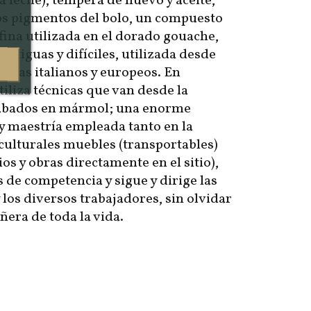
la leche), témpera de huevo y aceite,
os pigmentos del bolo, un compuesto
 fina utilizada en el dorado gouache,
antiguas y difíciles, utilizada desde
istas italianos y europeos. En
tiliza técnicas que van desde la
acabados en mármol; una enorme
y maestría empleada tanto en la
culturales muebles (transportables)
os y obras directamente en el sitio),
 de competencia y sigue y dirige las
 los diversos trabajadores, sin olvidar
era de toda la vida.