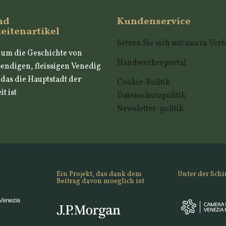
nd
Kundenservice
eitenartikel
Setzen Sie sich mit uns in Ve
, um die Geschichte von
Handwerkerportal
endigen, fleissigen Venedig
, das die Hauptstadt der
Cookie-Politik
t ist
Datenschutzpolitik
Newsletter-politik
Ein Projekt, das dank dem
Unter der Schi
Beitrag davon moeglich ist