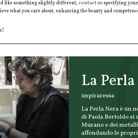
d like something slightly different,
contact us
specifying your
hieve what you care about, enhancing the beauty and competence 
s!
La Perla
impiraressa
La Perla Nera è un ne
di Paola Bertoldo si 
Murano e dei metalli 
affondando le proprie