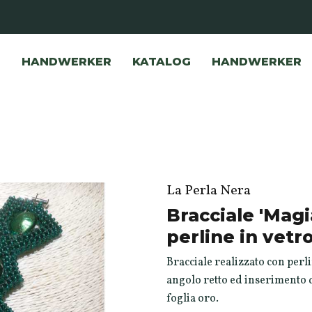
HANDWERKER
KATALOG
HANDWERKER
La Perla Nera
Bracciale 'Magi
perline in vetr
Bracciale realizzato con perl
angolo retto ed inserimento d
foglia oro.