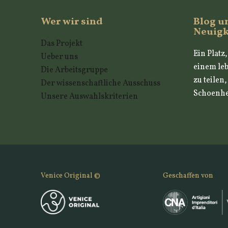
Wer wir sind
Blog u
Neuigk
Das Projekt
Ein Platz
Ueber uns
einem leb
Die Arbeitsgruppe
zu teilen
Der wissenschaftliche Ausschuss
Schoenhei
Unsere Auswahlskriterien
Venice Original ©
Geschaffen von