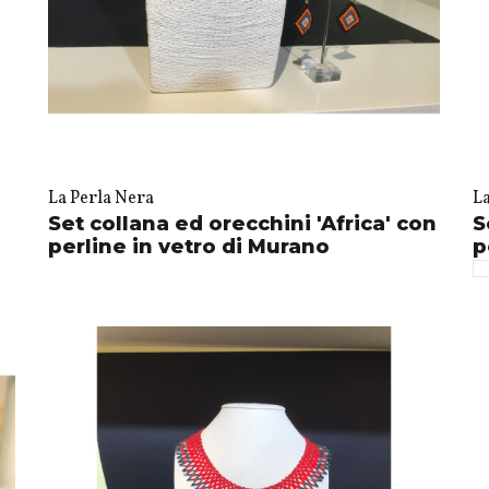
La Perla Nera
L
Set collana ed orecchini 'Africa' con
S
perline in vetro di Murano
p