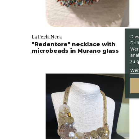
Die
La Perla Nera
Drit
"Redentore" necklace with
Wer
microbeads in Murano glass
ana
zu g
Wei