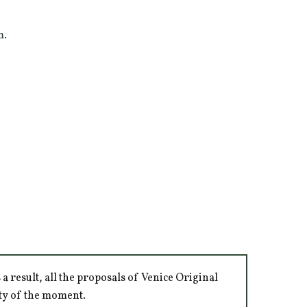
m.
 result, all the proposals of Venice Original
ity of the moment.