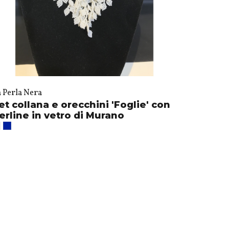
a Perla Nera
et collana e orecchini 'Foglie' con
erline in vetro di Murano