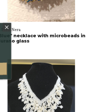
a Perla Nera
Blue" necklace with microbeads in
urano glass