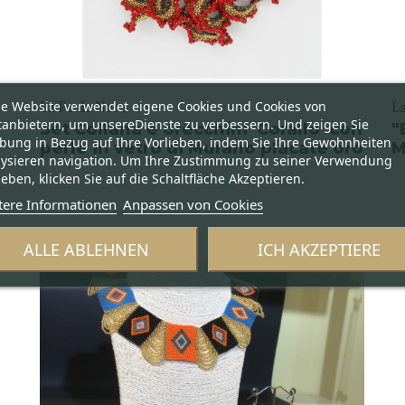
se Website verwendet eigene Cookies und Cookies von
La Perla Nera
L
tanbietern, um unsereDienste zu verbessern. Und zeigen Sie
Set Collana e orecchini 'Corallo' con
"
bung in Bezug auf Ihre Vorlieben, indem Sie Ihre Gewohnheiten
perle in vetro di Murano placate oro
M
lysieren navigation. Um Ihre Zustimmung zu seiner Verwendung
eben, klicken Sie auf die Schaltfläche Akzeptieren.
tere Informationen
Anpassen von Cookies
ALLE ABLEHNEN
ICH AKZEPTIERE