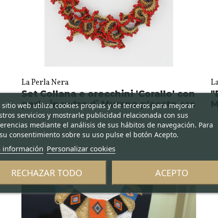
La Perla Nera
L
Set Collana e orecchini 'Corallo' con
"
perle in vetro di Murano placate oro
M
 sitio web utiliza cookies propias y de terceros para mejorar
tros servicios y mostrarle publicidad relacionada con sus
erencias mediante el análisis de sus hábitos de navegación. Para
su consentimiento sobre su uso pulse el botón Acepto.
 información
Personalizar cookies
RECHAZAR TODO
ACEPTO