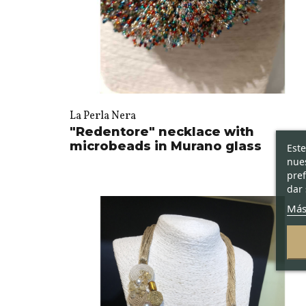
La Perla Nera
"Redentore" necklace with
microbeads in Murano glass
Este
nues
pref
dar 
Más