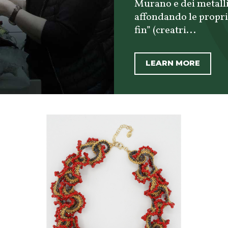
Murano e dei metalli 
affondando le proprie
fin” (creatri...
LEARN MORE