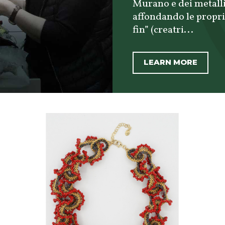
Murano e dei metalli 
affondando le proprie
fin” (creatri...
LEARN MORE