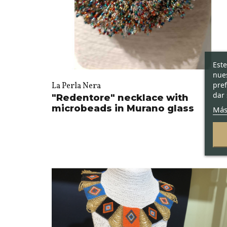
Este
nues
pref
La Perla Nera
dar 
"Redentore" necklace with
microbeads in Murano glass
Más