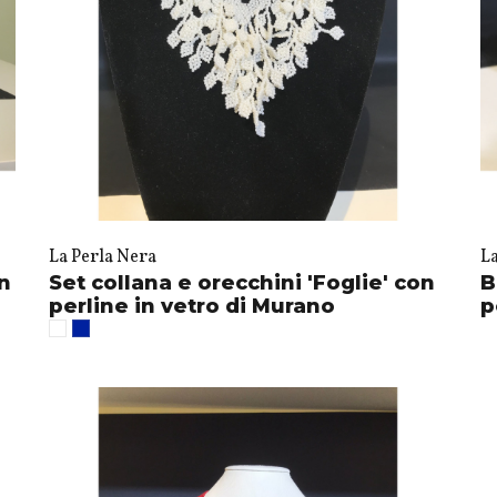
La Perla Nera
L
on
Set collana e orecchini 'Foglie' con
B
perline in vetro di Murano
p