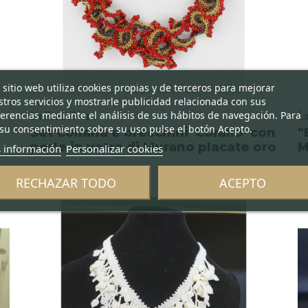
 sitio web utiliza cookies propias y de terceros para mejorar
tros servicios y mostrarle publicidad relacionada con sus
erencias mediante el análisis de sus hábitos de navegación. Para
La Perla Nera
L
su consentimiento sobre su uso pulse el botón Acepto.
Set Collana e orecchini 'Corallo' con
"
perle in vetro di Murano placate oro
M
 información
Personalizar cookies
RECHAZAR TODO
ACEPTO