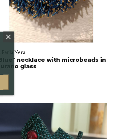
a Perla Nera
Blue" necklace with microbeads in
urano glass