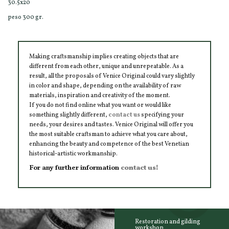
30.5x20
peso 300 gr.
Making craftsmanship implies creating objects that are
different from each other, unique and unrepeatable. As a
result, all the proposals of Venice Original could vary slightly
in color and shape, depending on the availability of raw
materials, inspiration and creativity of the moment.
If you do not find online what you want or would like
something slightly different,
contact us
specifying your
needs, your desires and tastes. Venice Original will offer you
the most suitable craftsman to achieve what you care about,
enhancing the beauty and competence of the best Venetian
historical-artistic workmanship.
For any further information
contact us!
Restoration and gilding
workshop