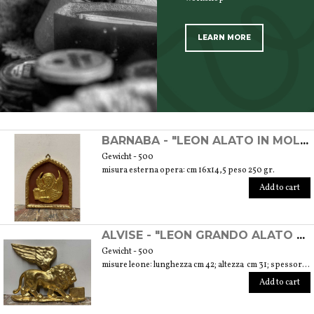
LEARN MORE
SCOPRI TUTTI I PRODOTTI DELL’ARTIGIANO
BARNABA - "LEON ALATO IN MOLECA" ORNAMENTO DECORATIVO REALIZZATO CON TECNICA A PASTIGLIA E FOGLIA ORO
Gewicht - 500
misura esterna opera: cm 16x14,5 peso 250 gr.
Add to cart
ALVISE - "LEON GRANDO ALATO ANDANTE" ORNAMENTO DECORATIVO REALIZZATO IN CARTAPESTA E FOGLIA ORO
Gewicht - 500
misure leone: lunghezza cm 42; altezza cm 31; spessore cm 5 peso 310 gr.
Add to cart