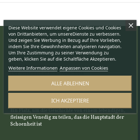
Diese Website verwendet eigene Cookies und Cookies
von Drittanbietern, um unsereDienste zu verbessern.
Und zeigen Sie Werbung in Bezug auf Ihre Vorlieben,
Wer wir sind
indem Sie Ihre Gewohnheiten analysieren navigation.
Das Projekt
Um Ihre Zustimmung zu seiner Verwendung zu
geben, klicken Sie auf die Schaltfläche Akzeptieren.
Ueber uns
Die Arbeitsgruppe
Weitere Informationen
Anpassen von Cookies
Der wissenschaftliche Ausschuss
Unsere Auswahlskriterien
ALLE ABLEHNEN
Blog und Neuigkeitenartikel
ICH AKZEPTIERE
Ein Platz, um die Geschichte von einem lebendigen,
fleissigen Venedig zu teilen, das die Hauptstadt der
Schoenheit ist