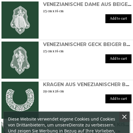
VENEZIANISCHE DAME AUS BEIGER BAUMWOLLE, HANDGEFERTIGT MIT BURANO-STICH
23 cm x 16 cm
Add to cart
VENEZIANISCHER GECK BEIGER BAUMWOLLDÄMPFER, HANDGEFERTIGT MIT BURANO-STICH
23 cm x 16 cm
Add to cart
KRAGEN AUS VENEZIANISCHER BAUMWOLLE, HANDGEFERTIGT MIT BURANO-STICH
29 cm x 26 cm
Add to cart
Diese Website verwendet eigene Cookies und Cookies
von Drittanbietern, um unsereDienste zu verbessern.
DOPPELTUCH-SET MIT ZWEI KISSENBEZÜGEN AUS BAUMWOLLE, HANDGEFERTIGT MIT BURANO-STICH
Und zeigen Sie Werbung in Bezug auf Ihre Vorlieben,
Laken 290 x 260 cm Kopfkissenbezüge 85 x 57 cm