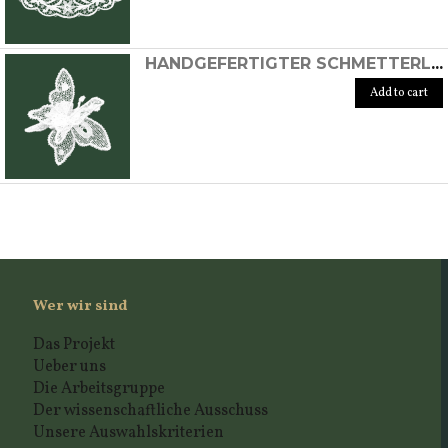
HANDGEFERTIGTER SCHMETTERLING AUS BURANO-SPITZE
Add to cart
Wer wir sind
Das Projekt
Ueber uns
Die Arbeitsgruppe
Der wissenschaftliche Ausschuss
Unsere Auswahlskriterien