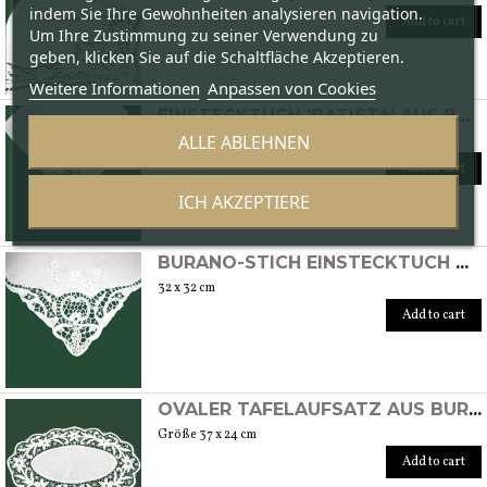
indem Sie Ihre Gewohnheiten analysieren navigation.
Add to cart
Um Ihre Zustimmung zu seiner Verwendung zu
geben, klicken Sie auf die Schaltfläche Akzeptieren.
Weitere Informationen
Anpassen von Cookies
EINSTECKTUCH 'BATISTA' AUS BAUMWOLLE MIT BURANO-STICH-SPITZE
ALLE ABLEHNEN
32 x 32 cm
Add to cart
ICH AKZEPTIERE
BURANO-STICH EINSTECKTUCH MODELL DAMINA
32 x 32 cm
Add to cart
OVALER TAFELAUFSATZ AUS BURANO-SPITZE
Größe 37 x 24 cm
Add to cart