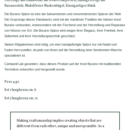
Ohrringe aus Baumwolle mit Swarovskiperlen, handgefertigt mit
Buranostich. Nickelfreier Nackenbügel. Einzigartiges Stück
Die Burano-Spitze ist eine der bekanntesten und renommiertesten Spitzen der Welt.
Die Ursprünge dieses Handwerks sind mit der maritimen Tradition der kleinen Insel
Burano verbunden, insbesondere mit der Fischerei und der Herstellung und Reparatur
von Netzen vor Ort. Die Burano-Spitze wird wegen ihrer Eleganz, ihrer Feinheit, ihrer
Seltenheit und ihrer Herstellungstechnik geschätzt.
Sieben Klöpplerinnen sind nötig, um eine handgefertigte Spitze nur mit Nadel und
Faden herzustellen, da jede von ihnen auf die Herstellung einer bestimmten Masche
spezialisiert ist.
Campanil Lab garantiert, dass dieses Produkt auf der Insel Burano mit traditionellen
Techniken entworfen und hergestellt wurde.
Peso 4 gr.
Set 1 lunghezza cm. 8
Set 2 lunghezza cm. 12
Making craftsmanship implies creating objects that are
different from each other, unique and unrepeatable. As a