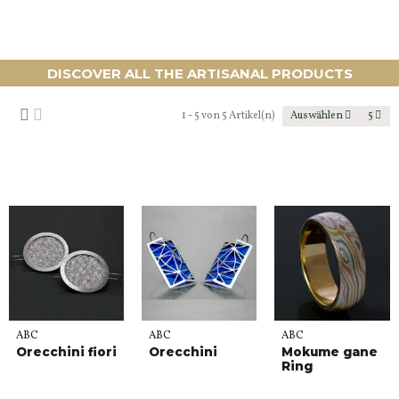
DISCOVER ALL THE ARTISANAL PRODUCTS
1 - 5 von 5 Artikel(n)
Auswählen
5
ABC
ABC
ABC
Orecchini fiori
Orecchini
Mokume gane
Ring