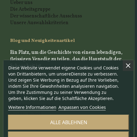
Ueber uns
Die Arbeitsgruppe
Der wissenschaftliche Ausschuss
Unsere Auswahlskriterien
Blog und Neuigkeitenartikel
Ein Platz, um die Geschichte von einem lebendigen,
fleissigen Venedig zu teilen, das die Hauptstadt der
Schoenheit ist
Diese Website verwendet eigene Cookies und Cookies
von Drittanbietern, um unsereDienste zu verbessern.
Und zeigen Sie Werbung in Bezug auf Ihre Vorlieben,
Kundenservice
indem Sie Ihre Gewohnheiten analysieren navigation.
Um Ihre Zustimmung zu seiner Verwendung zu
Setzen Sie sich mit uns in Verbindung
geben, klicken Sie auf die Schaltfläche Akzeptieren.
Handwerkerportal
Weitere Informationen
Anpassen von Cookies
Cookie-Politik
Datenschutzpolitik
ALLE ABLEHNEN
Newsletter-politik