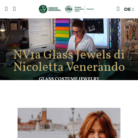
DE
NV1a Glass Jewels di
Nicoletta Venerando
GLASS COSTUME JEWELRY