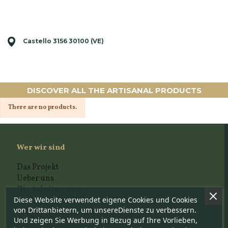
Castello 3156 30100 (VE)
DISCOVER ALL THE ARTISANAL PRODUCTS
There are no products.
Wer wir sind
Das Projekt
Ueber uns
Die Arbeitsgruppe
Diese Website verwendet eigene Cookies und Cookies
Der wissenschaftliche Ausschuss
von Drittanbietern, um unsereDienste zu verbessern.
Unsere Auswahlskriterien
Und zeigen Sie Werbung in Bezug auf Ihre Vorlieben,