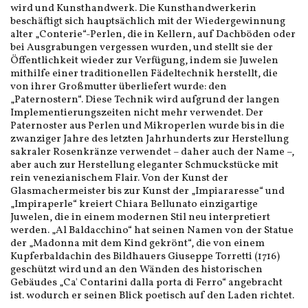
wird und Kunsthandwerk. Die Kunsthandwerkerin
beschäftigt sich hauptsächlich mit der Wiedergewinnung
alter „Conterie“-Perlen, die in Kellern, auf Dachböden oder
bei Ausgrabungen vergessen wurden, und stellt sie der
Öffentlichkeit wieder zur Verfügung, indem sie Juwelen
mithilfe einer traditionellen Fädeltechnik herstellt, die
von ihrer Großmutter überliefert wurde: den
„Paternostern“. Diese Technik wird aufgrund der langen
Implementierungszeiten nicht mehr verwendet. Der
Paternoster aus Perlen und Mikroperlen wurde bis in die
zwanziger Jahre des letzten Jahrhunderts zur Herstellung
sakraler Rosenkränze verwendet – daher auch der Name –,
aber auch zur Herstellung eleganter Schmuckstücke mit
rein venezianischem Flair. Von der Kunst der
Glasmachermeister bis zur Kunst der „Impiararesse“ und
„Impiraperle“ kreiert Chiara Bellunato einzigartige
Juwelen, die in einem modernen Stil neu interpretiert
werden. „Al Baldacchino“ hat seinen Namen von der Statue
der „Madonna mit dem Kind gekrönt“, die von einem
Kupferbaldachin des Bildhauers Giuseppe Torretti (1716)
geschützt wird und an den Wänden des historischen
Gebäudes „Ca' Contarini dalla porta di Ferro“ angebracht
ist. wodurch er seinen Blick poetisch auf den Laden richtet.