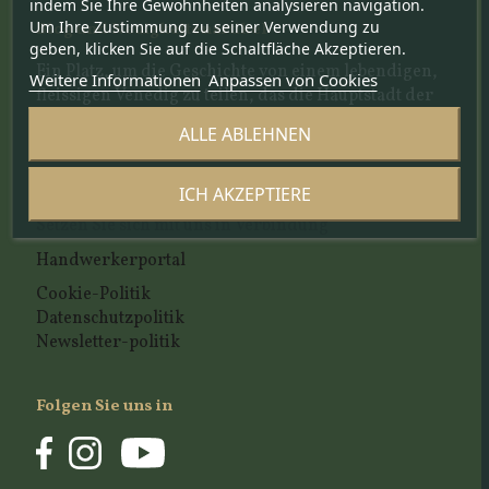
indem Sie Ihre Gewohnheiten analysieren navigation.
Um Ihre Zustimmung zu seiner Verwendung zu
Blog und Neuigkeitenartikel
geben, klicken Sie auf die Schaltfläche Akzeptieren.
Ein Platz, um die Geschichte von einem lebendigen,
Weitere Informationen
Anpassen von Cookies
fleissigen Venedig zu teilen, das die Hauptstadt der
Schoenheit ist
ALLE ABLEHNEN
Kundenservice
ICH AKZEPTIERE
Setzen Sie sich mit uns in Verbindung
Handwerkerportal
Cookie-Politik
Datenschutzpolitik
Newsletter-politik
Folgen Sie uns in