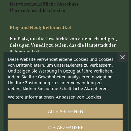
Der wissenschaftliche Ausschuss
Unsere Auswahlskriterien
Blog und Neuigkeitenartikel
Ein Platz, um die Geschichte von einem lebendigen,
fleissigen Venedig zu teilen, das die Hauptstadt der
Schoenheit ist
Diese Website verwendet eigene Cookies und Cookies
von Drittanbietern, um unsereDienste zu verbessern.
Kundenservice
Und zeigen Sie Werbung in Bezug auf Ihre Vorlieben,
indem Sie Ihre Gewohnheiten analysieren navigation.
Setzen Sie sich mit uns in Verbindung
Um Ihre Zustimmung zu seiner Verwendung zu
geben, klicken Sie auf die Schaltfläche Akzeptieren.
Handwerkerportal
Weitere Informationen
Anpassen von Cookies
Cookie-Politik
Datenschutzpolitik
ALLE ABLEHNEN
Newsletter-politik
ICH AKZEPTIERE
Folgen Sie uns in