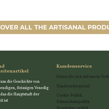
COVER ALL THE ARTISANAL PROD
nd
Kundenservice
eitenartikel
Setzen Sie sich mit uns in Ve
, um die Geschichte von
Handwerkerportal
endigen, fleissigen Venedig
, das die Hauptstadt der
Cookie-Politik
t ist
Datenschutzpolitik
Newsletter-politik