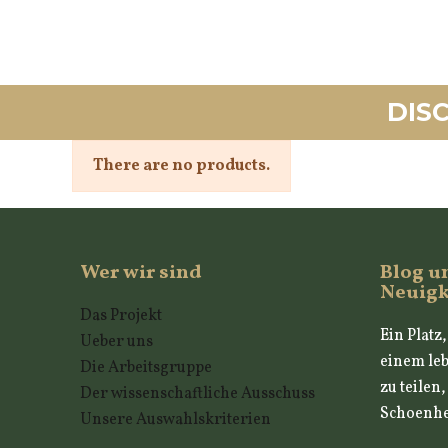
DIS
There are no products.
Wer wir sind
Blog u
Neuigk
Das Projekt
Ein Platz
Ueber uns
einem leb
Die Arbeitsgruppe
zu teilen
Der wissenschaftliche Ausschuss
Schoenhei
Unsere Auswahlskriterien