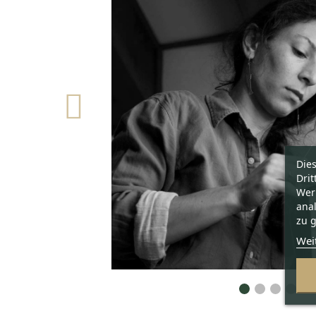
Die
Drit
Wer
ana
zu g
Wei