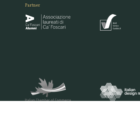
Partner
VENEZIANA E-COMMERCE S.R.L. - VIA DELLA PILA 3/B -30175 VENEZ