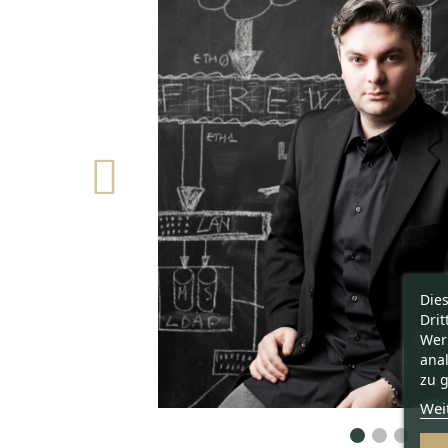
Die
Drit
Wer
ana
zu g
Wei