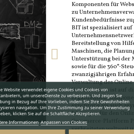
Komponenten für Websi
zu Unternehmensverwal
Kundenbedürfnisse zug
BIT ist spezialisiert au
Unternehmensnetzwerk
Bereitstellung von Hil
Maschinen, die Planun
Unterstützung bei de
sowie für die 360°-Ste
zwanzigjährigen Erfah
Verwaltung des Online
Unternehmen ist auf d
se Website verwendet eigene Cookies und Cookies von
tanbietern, um unsereDienste zu verbessern. Und zeigen Sie
ergänzenden Komponent
bung in Bezug auf Ihre Vorlieben, indem Sie Ihre Gewohnheiten
synchrone als auch as
lysieren navigation. Um Ihre Zustimmung zu seiner Verwendung
Lösungen für den Onli
eben, klicken Sie auf die Schaltfläche Akzeptieren.
Commerce-Plattform Pr
tere Informationen
Anpassen von Cookies
verbreiteten weltweit