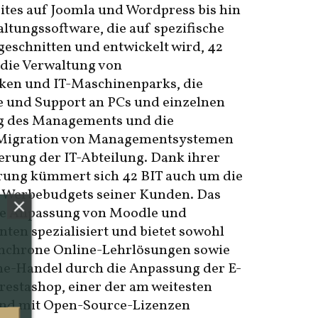
tes auf Joomla und Wordpress bis hin
tungssoftware, die auf spezifische
eschnitten und entwickelt wird, 42
f die Verwaltung von
en und IT-Maschinenparks, die
fe und Support an PCs und einzelnen
g des Managements und die
r Migration von Managementsystemen
uerung der IT-Abteilung. Dank ihrer
rung kümmert sich 42 BIT auch um die
-Werbebudgets seiner Kunden. Das
ie Anpassung von Moodle und
en spezialisiert und bietet sowohl
ynchrone Online-Lehrlösungen sowie
ne-Handel durch die Anpassung der E-
estashop, einer der am weitesten
 und mit Open-Source-Lizenzen