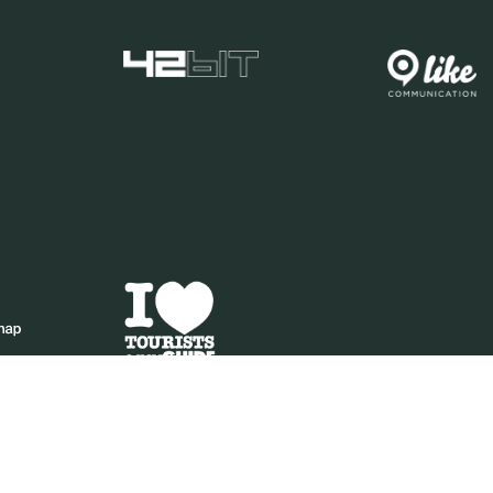
IA | PIVA 0461250271 | PEC VENEZIANAECOMMERCESRL@LEGALMAIL.IT | M. +39 351 7