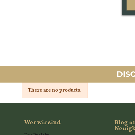
DIS
There are no products.
Wer wir sind
Blog u
Neuigk