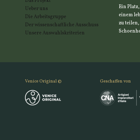
Das Projekt
Ein Platz
Ueber uns
einem leb
Die Arbeitsgruppe
zu teilen
Der wissenschaftliche Ausschuss
Schoenhei
Unsere Auswahlskriterien
Venice Original ©
Geschaffen von