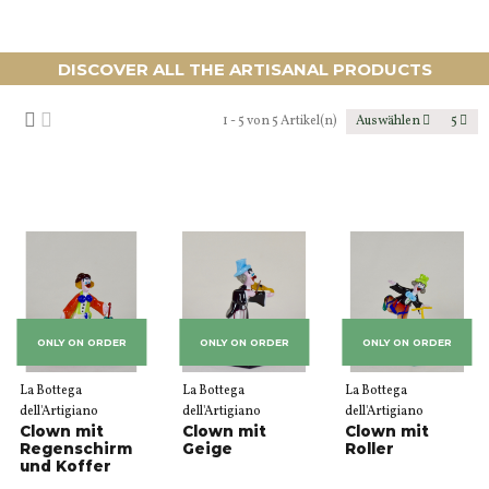
DISCOVER ALL THE ARTISANAL PRODUCTS
1 - 5 von 5 Artikel(n)
Auswählen
5
ONLY ON ORDER
ONLY ON ORDER
ONLY ON ORDER
La Bottega
La Bottega
La Bottega
dell'Artigiano
dell'Artigiano
dell'Artigiano
Clown mit
Clown mit
Clown mit
Regenschirm
Geige
Roller
und Koffer