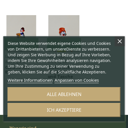
Diese Website verwendet eigene Cookies und Cookies
ONLY ON ORDER
ONLY ON ORDER
von Drittanbietern, um unsereDienste zu verbessern.
Und zeigen Sie Werbung in Bezug auf Ihre Vorlieben,
La Bottega
La Bottega
indem Sie Ihre Gewohnheiten analysieren navigation.
dell'Artigiano
dell'Artigiano
Um Ihre Zustimmung zu seiner Verwendung zu
Clowns mit
Clown mit
geben, klicken Sie auf die Schaltfläche Akzeptieren.
Bier
Regenschirm
und Tasche
Weitere Informationen
Anpassen von Cookies
ALLE ABLEHNEN
ICH AKZEPTIERE