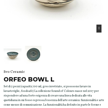
Svo Ceramic
ORFEO BOWL L
Set di 2 pezzi (capacità 700 ml, gres invetriato, si posssono lavare in
lavastoviglie, foodsafe) La collezione Sound of Colours nasce nel 2017 per
rispondere ad una forte esigenza di creare una linea dedicata alle vita
quotidiana in cui fosse espressa l'essenza dell'arte ceramica: funzionalità e arte
come mezzo di comunicazione. La funzionalità ha definito in parte le forme e