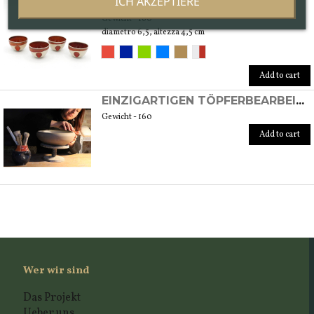
ICH AKZEPTIERE
XOCIPILLI CUPS
Gewicht - 160
diametro 6,5, altezza 4,5 cm
Add to cart
EINZIGARTIGEN TÖPFERBEARBEITUNG AUF DER DREHSCHEIBE ERLEBNIS
Gewicht - 160
Add to cart
Wer wir sind
Das Projekt
Ueber uns