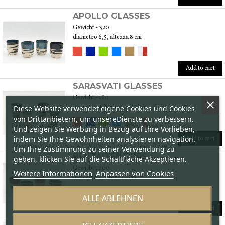
APOLLO GLASSES
Gewicht - 320
diametro 6,5, altezza 8 cm
Add to cart
SARASVATI GLASSES
Gewicht - 160
diametro 4,5, altezza 7,5 cm
Diese Website verwendet eigene Cookies und Cookies
von Drittanbietern, um unsereDienste zu verbessern.
Und zeigen Sie Werbung in Bezug auf Ihre Vorlieben,
indem Sie Ihre Gewohnheiten analysieren navigation.
Add to cart
Um Ihre Zustimmung zu seiner Verwendung zu
BENZAITEN CUPS
geben, klicken Sie auf die Schaltfläche Akzeptieren.
Gewicht - 200
Weitere Informationen
Anpassen von Cookies
diametro 5, altezza 6 cm
ALLE ABLEHNEN
Add to cart