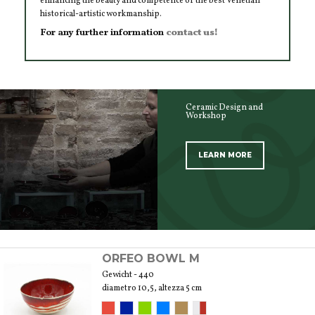
enhancing the beauty and competence of the best Venetian
historical-artistic workmanship.
For any further information
contact us!
Ceramic Design and
Workshop
LEARN MORE
SCOPRI TUTTI I PRODOTTI DELL’ARTIGIANO
ORFEO BOWL M
Gewicht - 440
diametro 10,5, altezza 5 cm