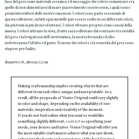
l'uso del gres come materiale ceramico e il messaggio che volevo comunicare era
quello di non dimenticarsi di usare piacevolmente i nostri sensi, i quali sono i
primi interruttori delle nostre emozioni. I colori sono parte essenziale di
questa collezione, infatti ogni modello può essere scelto in sei differenti colori,
dai più tenui ai più decisi ed intensi. I colori vibrano proprio come i suoni della
musica. I colori attivano la vista, il tatto sarà solleticato dal contrasto tra ruvidità
del gres e la levigatezza dell' invetriatura, la nostra bevanda o il cibo
inebrieranno l'olfatto e il gusto. Il suono dei colori e e la sonorità del gres sono
stupore per l'udito.
diametro 18, altezza 7,5 cm
Making craftsmanship implies creating objects that are
different from each other, unique and unrepeatable. As a
result, all the proposals of Venice Original could vary slightly
in color and shape, depending on the availability of raw
materials, inspiration and creativity of the moment.
If you do not find online what you want or would like
something slightly different,
contact us
specifying your
needs, your desires and tastes. Venice Original will offer you
the most suitable craftsman to achieve what you care about,