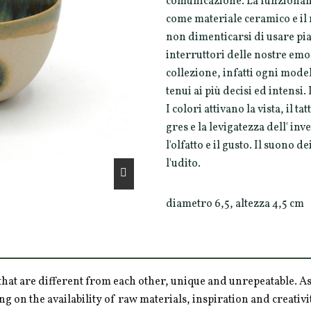
comunicazione. La funzionalità
come materiale ceramico e il
non dimenticarsi di usare piac
interruttori delle nostre emoz
collezione, infatti ogni modell
tenui ai più decisi ed intensi
I colori attivano la vista, il t
gres e la levigatezza dell' in
l'olfatto e il gusto. Il suono 
l'udito.
diametro 6,5, altezza 4,5 cm
hat are different from each other, unique and unrepeatable. As a
ng on the availability of raw materials, inspiration and creativ