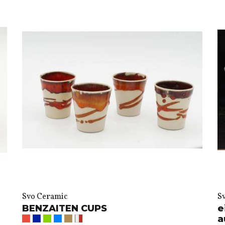
Svo Ceramic
S
BENZAITEN CUPS
e
a