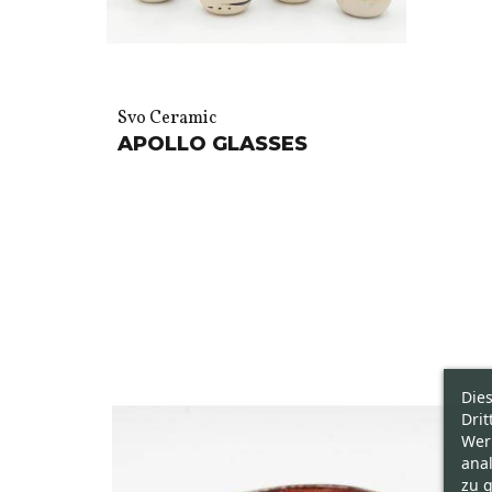
Svo Ceramic
APOLLO GLASSES
Die
Drit
Wer
ana
zu g