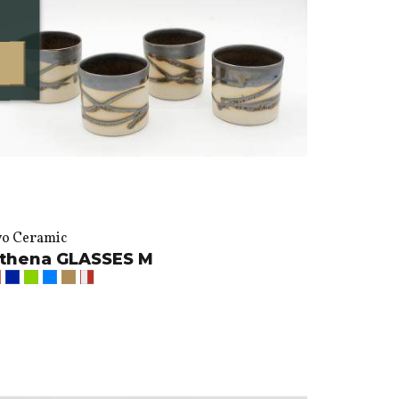
vo Ceramic
thena GLASSES M