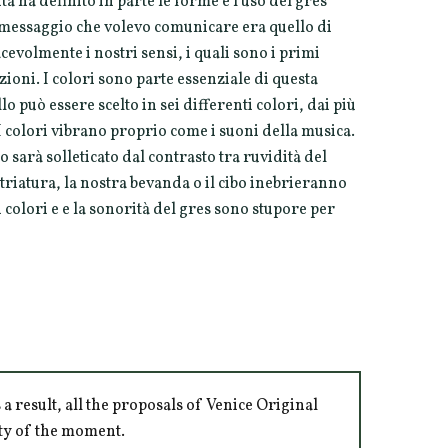
 ha definito in parte le forme e l'uso del gres
 messaggio che volevo comunicare era quello di
evolmente i nostri sensi, i quali sono i primi
ioni. I colori sono parte essenziale di questa
o può essere scelto in sei differenti colori, dai più
. I colori vibrano proprio come i suoni della musica.
atto sarà solleticato dal contrasto tra ruvidità del
vetriatura, la nostra bevanda o il cibo inebrieranno
dei colori e e la sonorità del gres sono stupore per
 result, all the proposals of Venice Original
ity of the moment.