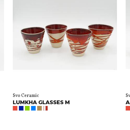
Svo Ceramic
S
LUMKHA GLASSES M
A