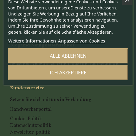
Das Projekt
Diese Website verwendet eigene Cookies und Cookies
Ueber uns
von Drittanbietern, um unsereDienste zu verbessern.
Und zeigen Sie Werbung in Bezug auf Ihre Vorlieben,
Die Arbeitsgruppe
indem Sie Ihre Gewohnheiten analysieren navigation.
Der wissenschaftliche Ausschuss
Um Ihre Zustimmung zu seiner Verwendung zu
Unsere Auswahlskriterien
geben, klicken Sie auf die Schaltfläche Akzeptieren.
Weitere Informationen
Anpassen von Cookies
Blog und Neuigkeitenartikel
ALLE ABLEHNEN
Ein Platz, um die Geschichte von einem lebendigen,
fleissigen Venedig zu teilen, das die Hauptstadt der
Schoenheit ist
ICH AKZEPTIERE
Kundenservice
Setzen Sie sich mit uns in Verbindung
Handwerkerportal
Cookie-Politik
Datenschutzpolitik
Newsletter-politik