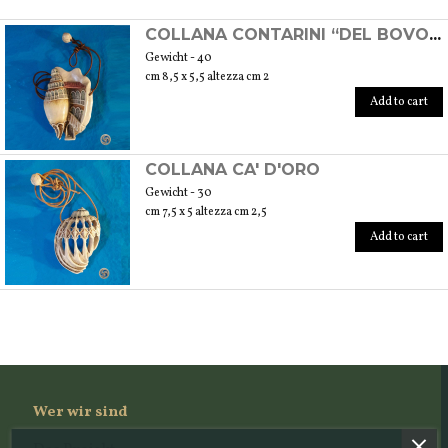
SCOPRI TUTTI I PRODOTTI DELL’ARTIGIANO
COLLANA CONTARINI “DEL BOVOLO”
Gewicht - 40
cm 8,5 x 5,5 altezza cm 2
Add to cart
COLLANA CA' D'ORO
Gewicht - 30
cm 7,5 x 5 altezza cm 2,5
Add to cart
Wer wir sind