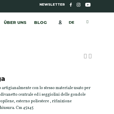
NEWSLETTER
DE
ÜBER UNS
BLOG
ga
 artigianalmente con lo stesso materiale usato per
l divanetto centrale ed i seggiolini delle gondole
opilene, esterno poliestere , rifinizione
 chiusura. Cm 45x45