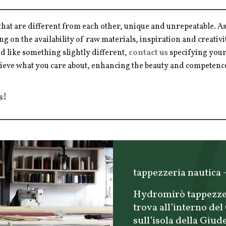
hat are different from each other, unique and unrepeatable. As a
ng on the availability of raw materials, inspiration and creativ
d like something slightly different,
contact us
specifying your
hieve what you care about, enhancing the beauty and competence 
s!
tappezzeria nautica -
Hydromirò tappezzeri
trova all’interno de
sull’isola della Giud