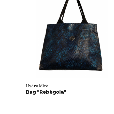
Hydro Mirò
Bag "Rebègola"