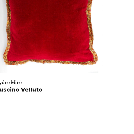
ydro Mirò
uscino Velluto