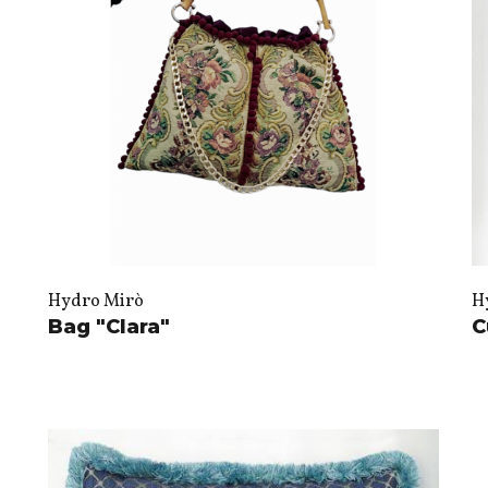
Hydro Mirò
H
Bag "Clara"
C