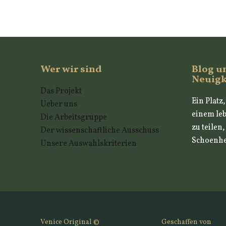
Wer wir sind
Blog u
Neuigk
Das Projekt
Ein Platz
Ueber uns
einem leb
Die Arbeitsgruppe
zu teilen
Der wissenschaftliche Ausschuss
Schoenhei
Unsere Auswahlskriterien
Venice Original ©
Geschaffen von