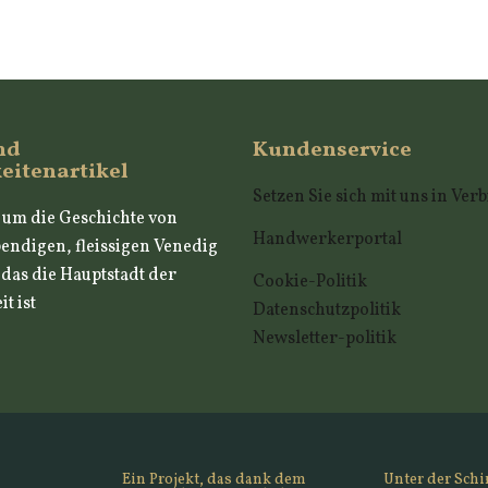
nd
Kundenservice
eitenartikel
Setzen Sie sich mit uns in Ve
, um die Geschichte von
Handwerkerportal
endigen, fleissigen Venedig
, das die Hauptstadt der
Cookie-Politik
t ist
Datenschutzpolitik
Newsletter-politik
Ein Projekt, das dank dem
Unter der Schi