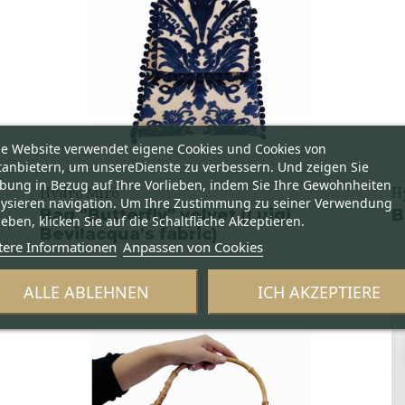
se Website verwendet eigene Cookies und Cookies von
tanbietern, um unsereDienste zu verbessern. Und zeigen Sie
bung in Bezug auf Ihre Vorlieben, indem Sie Ihre Gewohnheiten
Hydro Mirò
H
lysieren navigation. Um Ihre Zustimmung zu seiner Verwendung
Bag "Butterfly" velvet (Luigi
B
eben, klicken Sie auf die Schaltfläche Akzeptieren.
Bevilacqua's fabric)
tere Informationen
Anpassen von Cookies
ALLE ABLEHNEN
ICH AKZEPTIERE