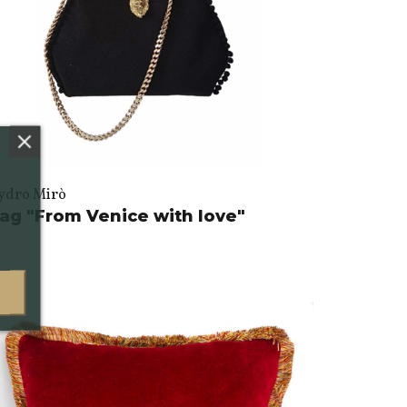
ydro Mirò
ag "From Venice with love"