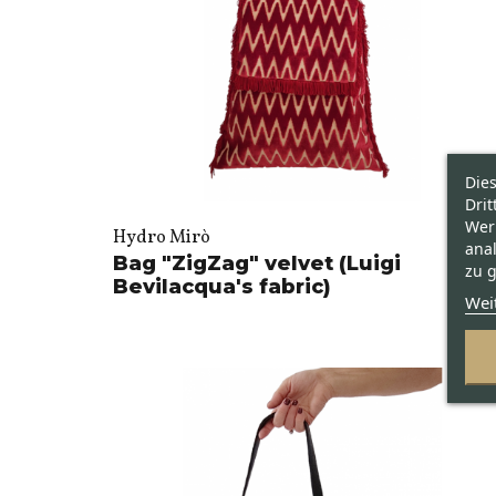
Die
Drit
Wer
Hydro Mirò
ana
Bag "ZigZag" velvet (Luigi
zu g
Bevilacqua's fabric)
Wei