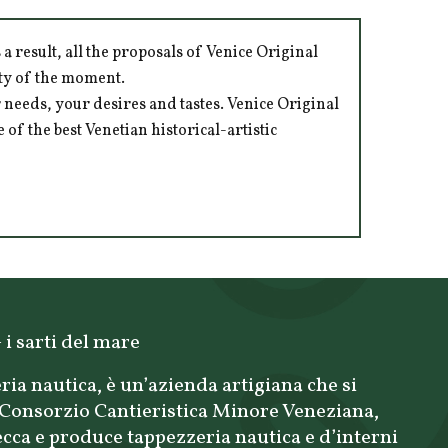
 result, all the proposals of Venice Original
ity of the moment.
 needs, your desires and tastes. Venice Original
of the best Venetian historical-artistic
 i sarti del mare
a nautica, è un’azienda artigiana che si
l Consorzio Cantieristica Minore Veneziana,
ecca e produce tappezzeria nautica e d’interni