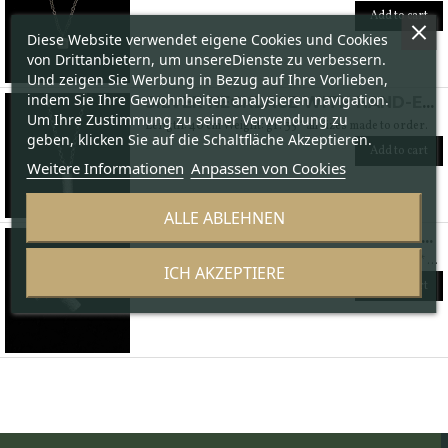
Add to cart
Diese Website verwendet eigene Cookies und Cookies
von Drittanbietern, um unsereDienste zu verbessern.
Und zeigen Sie Werbung in Bezug auf Ihre Vorlieben,
indem Sie Ihre Gewohnheiten analysieren navigation.
SILVER NECKLACE WITH HAND-ENGRAVED CYLINDER WITH A DIAMOND
Um Ihre Zustimmung zu seiner Verwendung zu
Length: 40 cm Weight: gr. 35 * all sizes made to order.
geben, klicken Sie auf die Schaltfläche Akzeptieren.
Add to cart
Weitere Informationen
Anpassen von Cookies
ALLE ABLEHNEN
HAND ENGRAVED 925% SILVER CYLINDER EARRINGS
Height; mm.20 Thickness: 1.90 mm Weight: gr. 8.90 * all sizes made to order.
ICH AKZEPTIERE
Add to cart