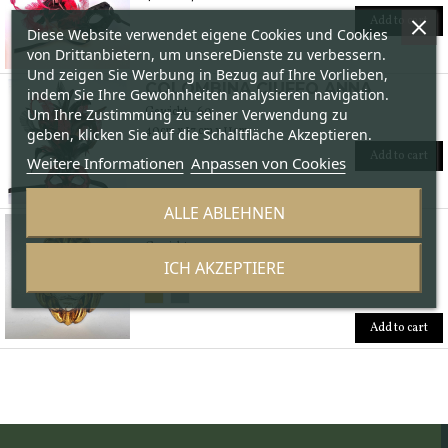
Add to cart
Diese Website verwendet eigene Cookies und Cookies
von Drittanbietern, um unsereDienste zu verbessern.
Und zeigen Sie Werbung in Bezug auf Ihre Vorlieben,
COLOMBINA CIUFFO ANNA
indem Sie Ihre Gewohnheiten analysieren navigation.
Gewicht - 60
Um Ihre Zustimmung zu seiner Verwendung zu
40cm x 17 cm x 11cm
geben, klicken Sie auf die Schaltfläche Akzeptieren.
Add to cart
Weitere Informationen
Anpassen von Cookies
ALLE ABLEHNEN
LEON VENEZIANO
Gewicht - 300
ICH AKZEPTIERE
32cm x 18cm x 16cm
Add to cart