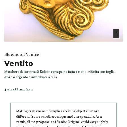
Bluemoon Venice
Ventito
Maschera decorativa di Eolo in cartapesta fatta a mano, rifinita con foglia
d'oro o argento e invecchiata a cera
47cm x38cm x 14cm
Making craftsmanship implies creating objects that are
different from each other, unique and unrepeatable. As a
result, all the proposals of Venice Original could vary slightly