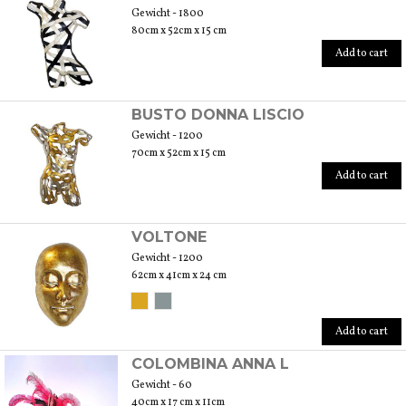
Gewicht - 1800
80cm x 52cm x 15 cm
Add to cart
BUSTO DONNA LISCIO
Gewicht - 1200
70cm x 52cm x 15 cm
Add to cart
VOLTONE
Gewicht - 1200
62cm x 41cm x 24 cm
Add to cart
COLOMBINA ANNA L
Gewicht - 60
40cm x 17 cm x 11cm