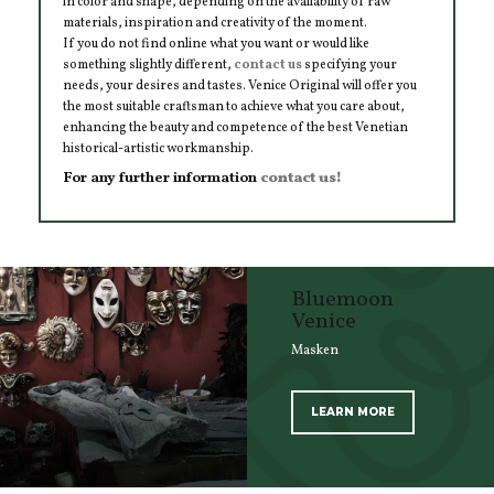
in color and shape, depending on the availability of raw
materials, inspiration and creativity of the moment.
If you do not find online what you want or would like
something slightly different,
contact us
specifying your
needs, your desires and tastes. Venice Original will offer you
the most suitable craftsman to achieve what you care about,
enhancing the beauty and competence of the best Venetian
historical-artistic workmanship.
For any further information
contact us!
Bluemoon
Venice
Masken
LEARN MORE