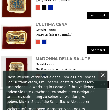
45x45 cm (misure pannello)
Add to cart
L’ULTIMA CENA
Gewicht - 3000
50x40 cm (misure pannello)
Add to cart
MADONNA DELLA SALUTE
Gewicht - 2200
28x36x4 cm fornito di custodia
Diese Website verwendet eigene Cookies und Cookies
von Drittanbietern, um unsereDienste zu verbessern.
Add to cart
Und zeigen Sie Werbung in Bezug auf Ihre Vorlieben,
indem Sie Ihre Gewohnheiten analysieren navigation.
SACRA FAMIGLIA
Um Ihre Zustimmung zu seiner Verwendung zu
Gewicht - 2200
geben, klicken Sie auf die Schaltfläche Akzeptieren.
28x36x4 cm fornito di custodia
Weitere Informationen
Anpassen von Cookies