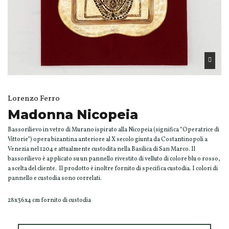
Lorenzo Ferro
Madonna Nicopeia
Bassorilievo in vetro di Murano ispirato alla Nicopeia (significa “Operatrice di
Vittorie”) opera bizantina anteriore al X secolo giunta da Costantinopoli a
Venezia nel 1204 e attualmente custodita nella Basilica di San Marco. Il
bassorilievo è applicato su un pannello rivestito di velluto di colore blu o rosso,
a scelta del cliente. Il prodotto è inoltre fornito di specifica custodia. I colori di
pannello e custodia sono correlati.
28x36x4 cm fornito di custodia