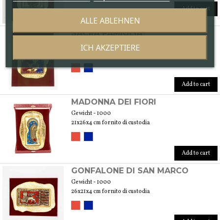
Add to cart
ALLE ABLEHNEN
SACRA FAMIGLIA
Gewicht - 2200
ICH AKZEPTIERE
28x36x4 cm fornito di custodia
Add to cart
MADONNA DEI FIORI
Gewicht - 1000
21x26x4 cm fornito di custodia
Add to cart
GONFALONE DI SAN MARCO
Gewicht - 1000
26x21x4 cm fornito di custodia