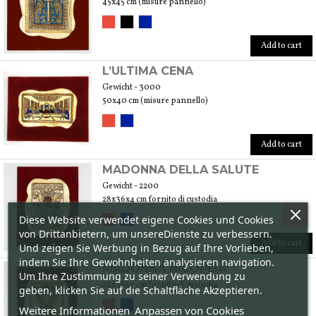
45x45 cm (misure pannello)
Add to cart
L’ULTIMA CENA
Gewicht - 3000
50x40 cm (misure pannello)
Add to cart
MADONNA DELLA SALUTE
Gewicht - 2200
28x36x4 cm fornito di custodia
Diese Website verwendet eigene Cookies und Cookies
von Drittanbietern, um unsereDienste zu verbessern.
Add to cart
Und zeigen Sie Werbung in Bezug auf Ihre Vorlieben,
indem Sie Ihre Gewohnheiten analysieren navigation.
MADONNA NICOPEIA
Um Ihre Zustimmung zu seiner Verwendung zu
28x36x4 cm fornito di custodia
geben, klicken Sie auf die Schaltfläche Akzeptieren.
Weitere Informationen
Anpassen von Cookies