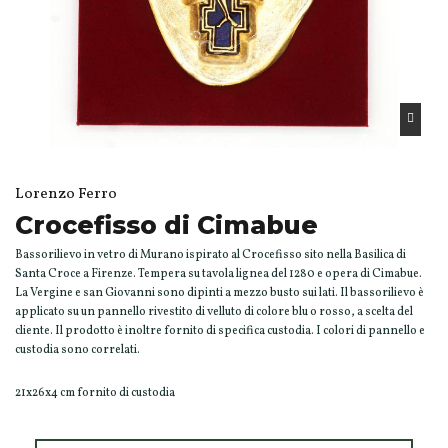
Lorenzo Ferro
Crocefisso di Cimabue
Bassorilievo in vetro di Murano ispirato al Crocefisso sito nella Basilica di
Santa Croce a Firenze. Tempera su tavola lignea del 1280 e opera di Cimabue.
La Vergine e san Giovanni sono dipinti a mezzo busto sui lati. Il bassorilievo è
applicato su un pannello rivestito di velluto di colore blu o rosso, a scelta del
cliente. Il prodotto è inoltre fornito di specifica custodia. I colori di pannello e
custodia sono correlati.
21x26x4 cm fornito di custodia