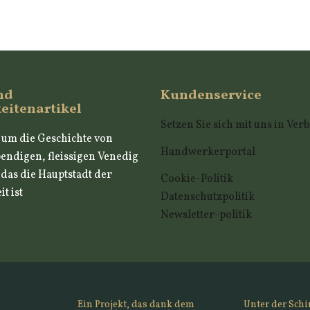
nd
Kundenservice
eitenartikel
Setzen Sie sich mit uns in Ve
, um die Geschichte von
Handwerkerportal
endigen, fleissigen Venedig
, das die Hauptstadt der
Cookie-Politik
t ist
Datenschutzpolitik
Newsletter-politik
Ein Projekt, das dank dem
Unter der Schi