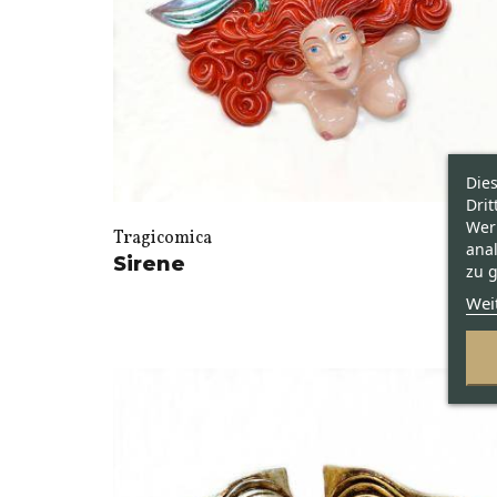
Die
Drit
Wer
Tragicomica
ana
Sirene
zu g
Wei