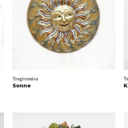
Tragicomica
T
Sonne
K