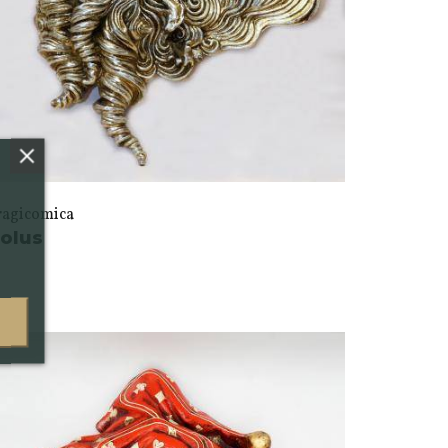
ragicomica
olus