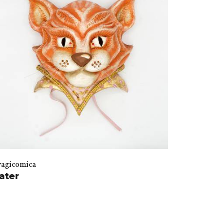
ragicomica
ater