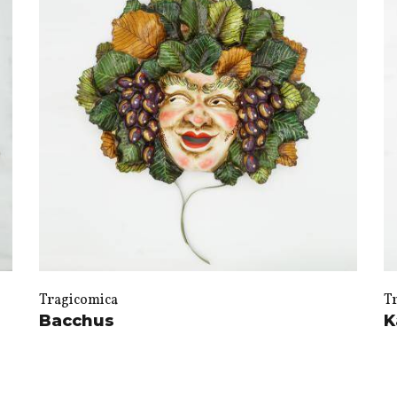
Tragicomica
T
Bacchus
K