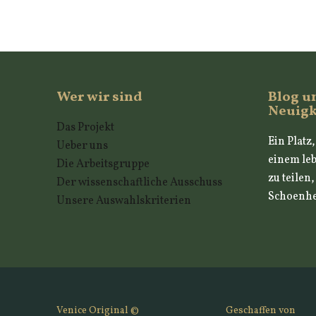
Wer wir sind
Blog u
Neuigk
Das Projekt
Ein Platz
Ueber uns
einem leb
Die Arbeitsgruppe
zu teilen
Der wissenschaftliche Ausschuss
Schoenhei
Unsere Auswahlskriterien
Venice Original ©
Geschaffen von