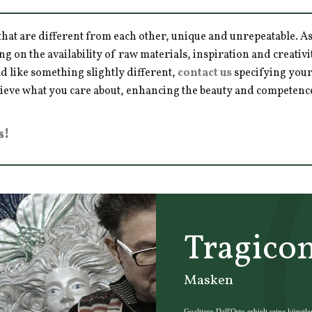
hat are different from each other, unique and unrepeatable. As a
ng on the availability of raw materials, inspiration and creativ
d like something slightly different,
contact us
specifying your
hieve what you care about, enhancing the beauty and competence 
s!
Tragico
Masken
Gualtiero Dall'Osto erhielt seine künstl