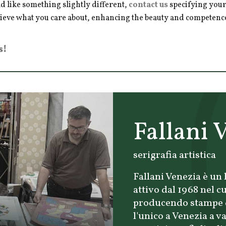
d like something slightly different,
contact us
specifying your
hieve what you care about, enhancing the beauty and competence 
s!
Fallani 
serigrafia artistica
Fallani Venezia è un l
attivo dal 1968 nel cu
producendo stampe d'a
l'unico a Venezia a 