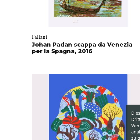
Fallani
Johan Padan scappa da Venezia
per la Spagna, 2016
Die
Drit
Wer
ana
zu g