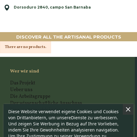
Dorsoduro 2840, campo San Barnaba
DISCOVER ALL THE ARTISANAL PRODUCTS
There are no products.
Wer wir sind
Das Projekt
Ueber uns
Die Arbeitsgruppe
Der wissenschaftliche Ausschuss
Unsere Auswahlskriterien
Diese Website verwendet eigene Cookies und Cookies
von Drittanbietern, um unsereDienste zu verbessern.
Und zeigen Sie Werbung in Bezug auf Ihre Vorlieben,
Blog und Neuigkeitenartikel
indem Sie Ihre Gewohnheiten analysieren navigation.
Um Ihre Zustimmung zu seiner Verwendung zu