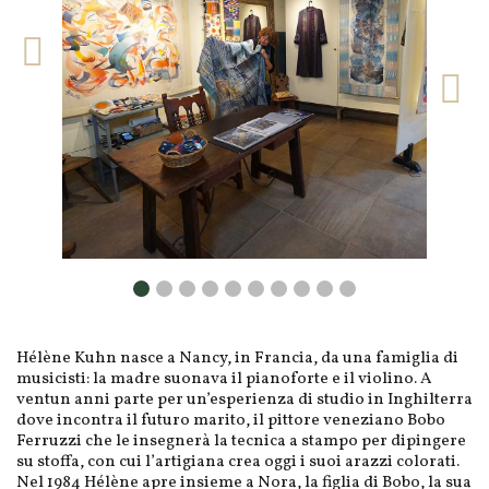
Hélène Kuhn nasce a Nancy, in Francia, da una famiglia di
musicisti: la madre suonava il pianoforte e il violino. A
ventun anni parte per un’esperienza di studio in Inghilterra
dove incontra il futuro marito, il pittore veneziano Bobo
Ferruzzi che le insegnerà la tecnica a stampo per dipingere
su stoffa, con cui l’artigiana crea oggi i suoi arazzi colorati.
Nel 1984 Hélène apre insieme a Nora, la figlia di Bobo, la sua