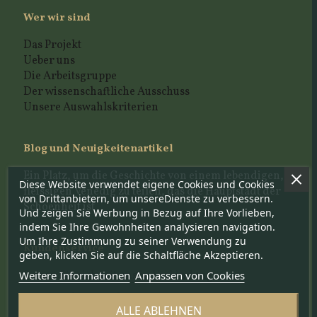
Wer wir sind
Das Projekt
Ueber uns
Die Arbeitsgruppe
Der wissenschaftliche Ausschuss
Unsere Auswahlskriterien
Blog und Neuigkeitenartikel
Ein Platz, um die Geschichte von einem lebendigen,
Diese Website verwendet eigene Cookies und Cookies
fleissigen Venedig zu teilen, das die Hauptstadt der
von Drittanbietern, um unsereDienste zu verbessern.
Schoenheit ist
Und zeigen Sie Werbung in Bezug auf Ihre Vorlieben,
indem Sie Ihre Gewohnheiten analysieren navigation.
Um Ihre Zustimmung zu seiner Verwendung zu
Kundenservice
geben, klicken Sie auf die Schaltfläche Akzeptieren.
Weitere Informationen
Anpassen von Cookies
Setzen Sie sich mit uns in Verbindung
Handwerkerportal
ALLE ABLEHNEN