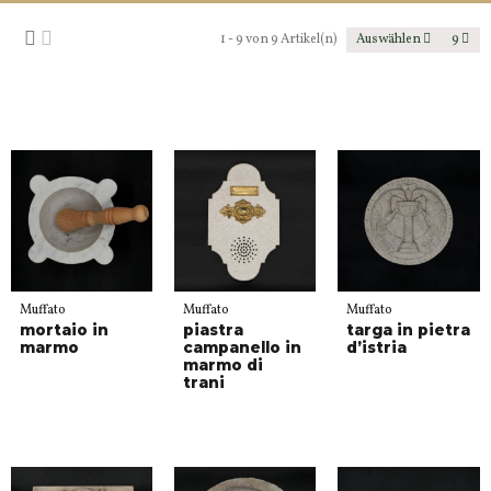
1 - 9 von 9 Artikel(n)
Auswählen
9
Muffato
Muffato
Muffato
mortaio in
piastra
targa in pietra
marmo
campanello in
d’istria
marmo di
trani