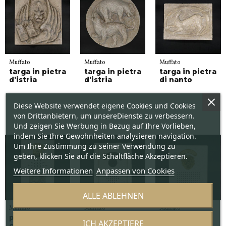
Muffato
Muffato
Muffato
targa in pietra
targa in pietra
targa in pietra
d’istria
d’istria
di nanto
Diese Website verwendet eigene Cookies und Cookies
von Drittanbietern, um unsereDienste zu verbessern.
Und zeigen Sie Werbung in Bezug auf Ihre Vorlieben,
indem Sie Ihre Gewohnheiten analysieren navigation.
Um Ihre Zustimmung zu seiner Verwendung zu
geben, klicken Sie auf die Schaltfläche Akzeptieren.
Weitere Informationen
Anpassen von Cookies
ALLE ABLEHNEN
Muffato
Muffato
Muffato
piastra
piastra
Klingelplatte
ICH AKZEPTIERE
campanello in
campanello in
aus Marmor