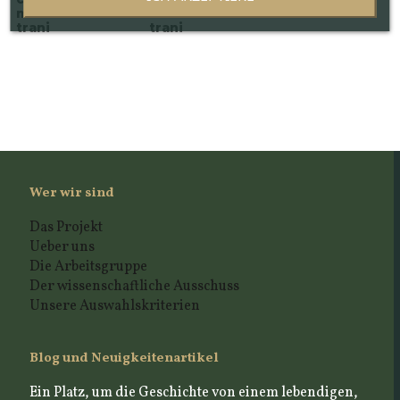
marmo di
marmo di
Trani
trani
trani
Wer wir sind
Das Projekt
Ueber uns
Die Arbeitsgruppe
Der wissenschaftliche Ausschuss
Unsere Auswahlskriterien
Blog und Neuigkeitenartikel
Ein Platz, um die Geschichte von einem lebendigen,