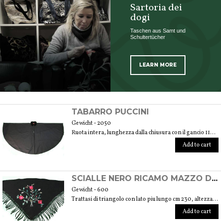
Sartoria dei
dogi
Taschen aus Samt und
Schultertücher
LEARN MORE
SCOPRI TUTTI I PRODOTTI DELL’ARTIGIANO
TABARRO PUCCINI
Gewicht - 2050
Ruota intera, lunghezza dalla chiusura con il gancio 110 cm
Add to cart
SCIALLE NERO RICAMO MAZZO DI FIORI
Gewicht - 600
Trattasi di triangolo con lato piu lungo cm 230, altezza fino alla fine delle frange 150 cm
Add to cart