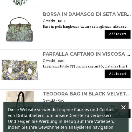
BORSA IN DAMASCO DI SETA VERDE DUCISSA
Gewicht - 800
Base in pelle lunghezza 34 cm x 12 larghezza, altezza 22 cm , lunghezza superiore 25 cm
Add to cart
FARFALLA CAFTANO IN VISCOSA DISEGNO CATENE
Gewicht - 200
Larghezza totale 133 cm, altezza cm 80, distanza fra i fori cm 62
Add to cart
TEODORA BAG IN BLACK VELVET HAND-PRINTED IN GREY AND SILVER
Gewicht - 500
Larghezza 50 cm, altezza 31 cm, base quadrata 24x24 cm, manici lunghezza 58 cm
Diese Website verwendet eigene Cookies und Cookies
Add to cart
von Drittanbietern, um unsereDienste zu verbessern.
Und zeigen Sie Werbung in Bezug auf Ihre Vorlieben,
indem Sie Ihre Gewohnheiten analysieren navigation.