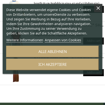
length 56 cm Available in sizes 40 and 42 (italian size)
Add to cart
Diese Website verwendet eigene Cookies und Cookies
von Drittanbietern, um unsereDienste zu verbessern.
Und zeigen Sie Werbung in Bezug auf Ihre Vorlieben,
indem Sie Ihre Gewohnheiten analysieren navigation.
ETHNIC-INSPIRED "ETNOCHIC" SHIRT
Um Ihre Zustimmung zu seiner Verwendung zu
Gewicht - 1.200
geben, klicken Sie auf die Schaltfläche Akzeptieren.
lunghezza 89 cm. Taglia 42 - Pezzo unico
Weitere Informationen
Anpassen von Cookies
Add to cart
ALLE ABLEHNEN
ETHNIC-INSPIRED "ETNOCHIC" LONG DRESS
Gewicht - 1.200
ICH AKZEPTIERE
length 133 cm. Size 44 - Single piece
Add to cart