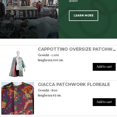
atelier
LEARN MORE
SCOPRI TUTTI I PRODOTTI DELL’ARTIGIANO
CAPPOTTINO OVERSIZE PATCHWORK FLOREALE
Gewicht - 1.100
lunghezza 100 cm.
Add to cart
GIACCA PATCHWORK FLOREALE
Gewicht - 800
lunghezza 65 cm.
Add to cart